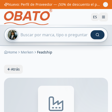
Nuevo: Perfil de Proveedor — ¡50% de descuento el primer año! Desde 60€/año
ES
Home
Merken
Feadship
Atrás