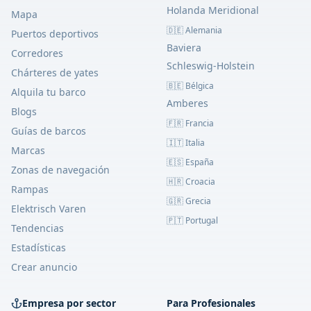
Holanda Meridional
Mapa
🇩🇪 Alemania
Puertos deportivos
Baviera
Corredores
Schleswig-Holstein
Chárteres de yates
🇧🇪 Bélgica
Alquila tu barco
Amberes
Blogs
🇫🇷 Francia
Guías de barcos
🇮🇹 Italia
Marcas
🇪🇸 España
Zonas de navegación
🇭🇷 Croacia
Rampas
🇬🇷 Grecia
Elektrisch Varen
🇵🇹 Portugal
Tendencias
Estadísticas
Crear anuncio
Empresa por sector
Para Profesionales