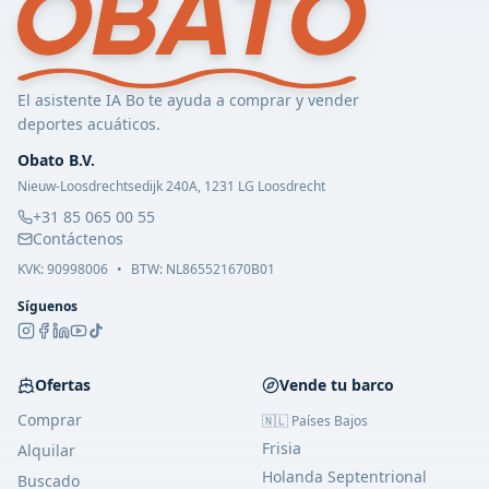
El asistente IA Bo te ayuda a comprar y vender
deportes acuáticos.
Obato B.V.
Nieuw-Loosdrechtsedijk 240A, 1231 LG Loosdrecht
+31 85 065 00 55
Contáctenos
KVK:
90998006
•
BTW: NL865521670B01
Síguenos
Ofertas
Vende tu barco
Comprar
🇳🇱 Países Bajos
Frisia
Alquilar
Holanda Septentrional
Buscado