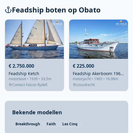
Feadship boten op Obato
€ 2.750.000
€ 225.000
Feadship Ketch
Feadship Akerboom 1965 – Stalen klassieker Loosdrecht
motorboot • 1939 • 33.5m
motorjacht • 1965 • 16.98m
Contact Falcon Rydell
Loosdrecht
Bekende modellen
Breakthrough
Faith
Les Cinq