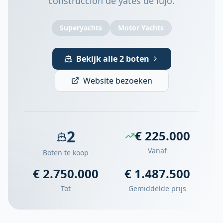
construcción de yates de lujo.
Superyachts
Motor Yachts
Bekijk alle 2 boten
Website bezoeken
2
€ 225.000
Vanaf
Boten te koop
€ 2.750.000
€ 1.487.500
Tot
Gemiddelde prijs