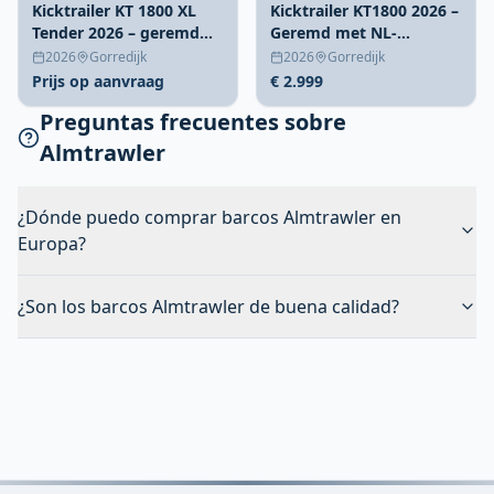
Kicktrailer KT 1800 XL
Kicktrailer KT1800 2026 –
Tender 2026 – geremd
Geremd met NL-
met NL-kenteken
kenteken 1800kg
2026
Gorredijk
2026
Gorredijk
Prijs op aanvraag
€ 2.999
Preguntas frecuentes sobre
Almtrawler
¿Dónde puedo comprar barcos Almtrawler en
Europa?
¿Son los barcos Almtrawler de buena calidad?