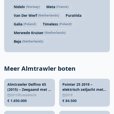
Nidelv
Meta
(Norway)
(France)
Van Der Werf
PuraVida
(Netherlands)
Galia
Timeless
(Poland)
(Poland)
Merwede Kruiser
(Netherlands)
Beja
(Netherlands)
Meer Almtrawler boten
Almtrawler Delfino 65
Pointer 25 2019 –
(2015) – Zeegaand met 4
elektrisch zeiljacht met
hutten
Torqeedo pod
2015
Loosdrecht
2019
€ 1.650.000
€ 84.500