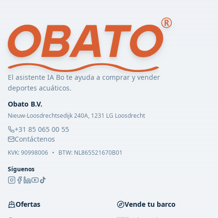
El asistente IA Bo te ayuda a comprar y vender
deportes acuáticos.
Obato B.V.
Nieuw-Loosdrechtsedijk 240A, 1231 LG Loosdrecht
+31 85 065 00 55
Contáctenos
KVK:
90998006
•
BTW: NL865521670B01
Síguenos
Ofertas
Vende tu barco