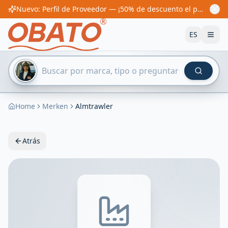
Nuevo: Perfil de Proveedor — ¡50% de descuento el primer año! Desde 60€/año
ES
Home
Merken
Almtrawler
Atrás