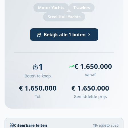
Motor Yachts
Trawlers
Steel Hull Yachts
Bekijk alle 1 boten
1
€ 1.650.000
Vanaf
Boten te koop
€ 1.650.000
€ 1.650.000
Tot
Gemiddelde prijs
Citeerbare feiten
6 agosto 2026