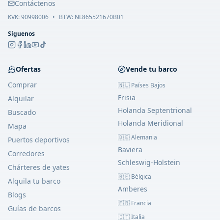
Contáctenos
KVK:
90998006
•
BTW: NL865521670B01
Síguenos
Ofertas
Vende tu barco
Comprar
🇳🇱 Países Bajos
Frisia
Alquilar
Holanda Septentrional
Buscado
Holanda Meridional
Mapa
🇩🇪 Alemania
Puertos deportivos
Baviera
Corredores
Schleswig-Holstein
Chárteres de yates
🇧🇪 Bélgica
Alquila tu barco
Amberes
Blogs
🇫🇷 Francia
Guías de barcos
🇮🇹 Italia