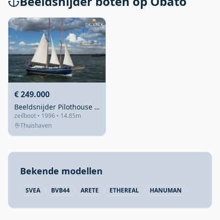
Beeldsnijder boten op Obato
€ 249.000
Beeldsnijder Pilothouse Schooner 50
zeilboot • 1996 • 14.85m
Thuishaven
Bekende modellen
SVEA
BVB44
ARETE
ETHEREAL
HANUMAN