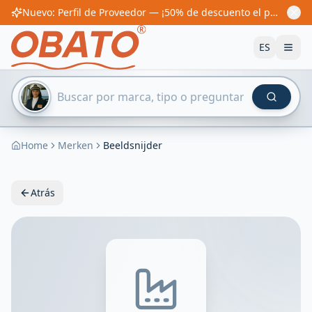
Nuevo: Perfil de Proveedor — ¡50% de descuento el primer año! Desde 60€/año
ES
Home
Merken
Beeldsnijder
Atrás