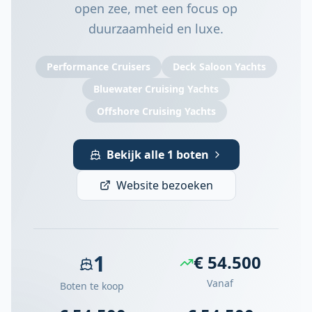
open zee, met een focus op
duurzaamheid en luxe.
Performance Cruisers
Deck Saloon Yachts
Bluewater Cruising Yachts
Offshore Cruising Yachts
Bekijk alle 1 boten
Website bezoeken
1
€ 54.500
Vanaf
Boten te koop