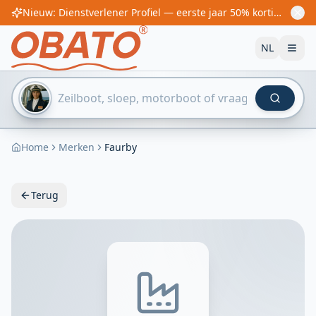
Nieuw: Dienstverlener Profiel — eerste jaar 50% korting! Vanaf €60/jaar
NL
Home
Merken
Faurby
Terug