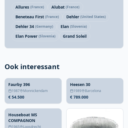
Allures
Alubat
(France)
(France)
Beneteau First
Dehler
(France)
(United States)
Dehler 34
Elan
(Germany)
(Slovenia)
Elan Power
Grand Soleil
(Slovenia)
Ook interessant
Faurby 396
Heesen 30
1987
Monnickendam
1989
Barcelona
€ 54.500
€ 789.000
Houseboat MS
COMPAGNON
1965
Loosdrecht