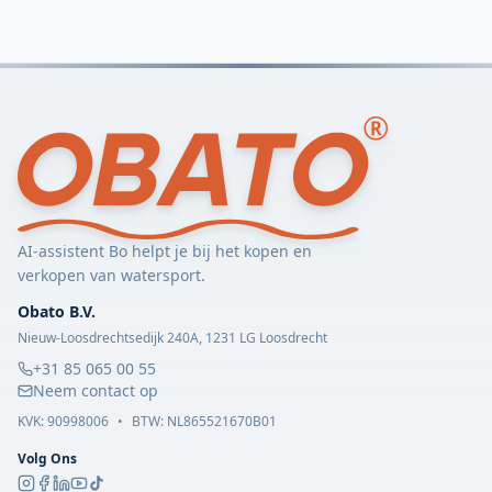
AI-assistent Bo helpt je bij het kopen en
verkopen van watersport.
Obato B.V.
Nieuw-Loosdrechtsedijk 240A, 1231 LG Loosdrecht
+31 85 065 00 55
Neem contact op
KVK:
90998006
•
BTW: NL865521670B01
Volg Ons