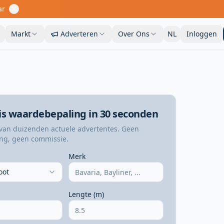
ar
Markt
Adverteren
Over Ons
NL
Inloggen
is waardebepaling in 30 seconden
van duizenden actuele advertentes. Geen
ing, geen commissie.
Merk
oot
Lengte (m)