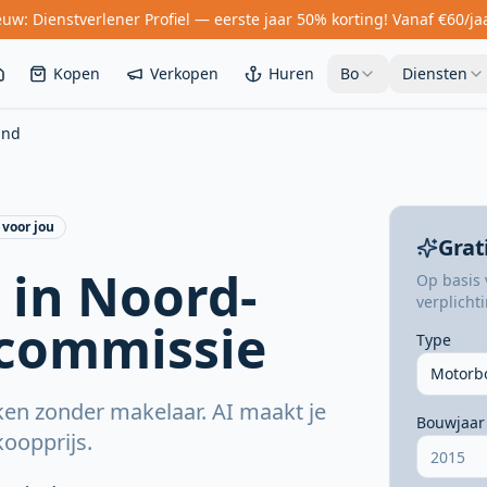
uw: Dienstverlener Profiel — eerste jaar 50% korting! Vanaf €60/ja
Kopen
Verkopen
Huren
Bo
Diensten
and
voor jou
Grat
 in Noord-
Op basis 
verplicht
 commissie
Type
Motorb
ken zonder makelaar. AI maakt je
Bouwjaar
koopprijs.