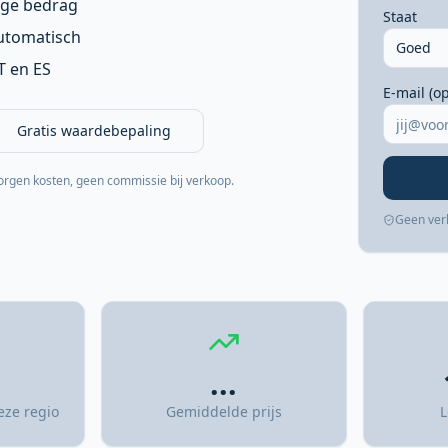
ige bedrag
Staat
automatisch
Goed
IT en ES
E-mail (o
Gratis waardebepaling
orgen kosten, geen commissie bij verkoop.
Geen ver
...
eze regio
Gemiddelde prijs
L