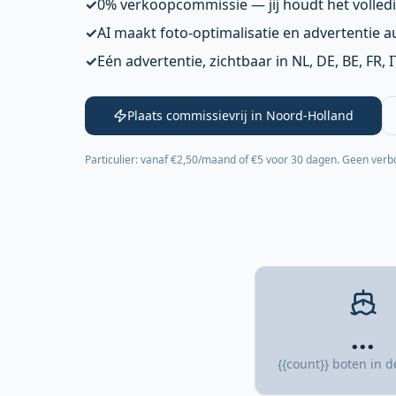
✓
0% verkoopcommissie — jij houdt het volled
✓
AI maakt foto-optimalisatie en advertentie 
✓
Eén advertentie, zichtbaar in NL, DE, BE, FR, 
Plaats commissievrij in Noord-Holland
Particulier: vanaf €2,50/maand of €5 voor 30 dagen. Geen verb
...
{{count}} boten in d