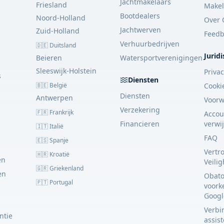
Jachtmakelaars
Friesland
Makel
Bootdealers
Noord-Holland
Over 
Jachtwerven
Zuid-Holland
Feedb
Verhuurbedrijven
🇩🇪 Duitsland
Juridi
Beieren
Watersportverenigingen
Sleeswijk-Holstein
Priva
s
Diensten
🇧🇪 België
Cooki
Diensten
Antwerpen
Voor
Verzekering
🇫🇷 Frankrijk
Accou
Financieren
verwi
🇮🇹 Italië
FAQ
🇪🇸 Spanje
Vertr
🇭🇷 Kroatië
en
Veili
🇬🇷 Griekenland
en
Obato
🇵🇹 Portugal
voork
Googl
Verbin
ntie
assis