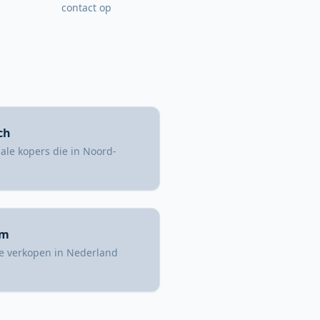
contact op
ch
nale kopers die in Noord-
rm
e verkopen in Nederland