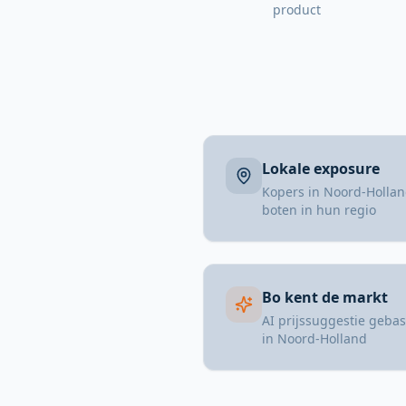
product
Lokale exposure
Kopers in Noord-Hollan
boten in hun regio
Bo kent de markt
AI prijssuggestie geba
in Noord-Holland