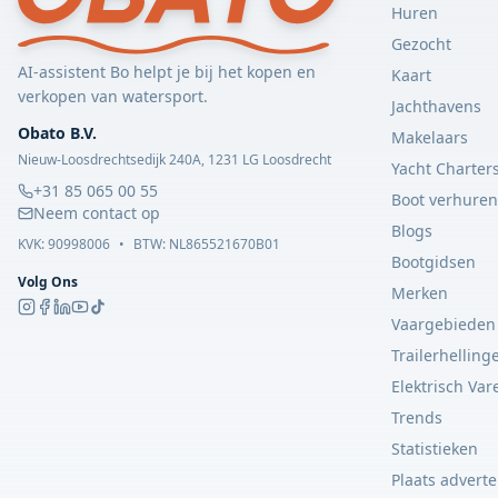
Huren
Gezocht
AI-assistent Bo helpt je bij het kopen en
Kaart
verkopen van watersport.
Jachthavens
Obato B.V.
Makelaars
Nieuw-Loosdrechtsedijk 240A, 1231 LG Loosdrecht
Yacht Charter
+31 85 065 00 55
Boot verhuren
Neem contact op
Blogs
KVK:
90998006
•
BTW: NL865521670B01
Bootgidsen
Volg Ons
Merken
Vaargebieden
Trailerhelling
Elektrisch Var
Trends
Statistieken
Plaats adverte