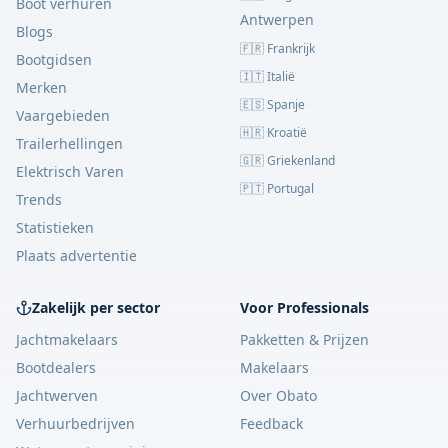
Boot verhuren
Antwerpen
Blogs
🇫🇷 Frankrijk
Bootgidsen
🇮🇹 Italië
Merken
🇪🇸 Spanje
Vaargebieden
🇭🇷 Kroatië
Trailerhellingen
🇬🇷 Griekenland
Elektrisch Varen
🇵🇹 Portugal
Trends
Statistieken
Plaats advertentie
Zakelijk per sector
Voor Professionals
Jachtmakelaars
Pakketten & Prijzen
Bootdealers
Makelaars
Jachtwerven
Over Obato
Verhuurbedrijven
Feedback