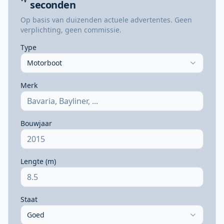
seconden
Op basis van duizenden actuele advertentes. Geen
verplichting, geen commissie.
Type
Motorboot
Merk
Bouwjaar
Lengte (m)
Staat
Goed