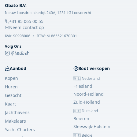
Obato B.V.
Nieuw-Loosdrechtsedijk 240A, 1231 LG Loosdrecht
+31 85 065 00 55
Neem contact op
KVK:
90998006
•
BTW: NL865521670B01
Volg Ons
Aanbod
Boot verkopen
Kopen
🇳🇱 Nederland
Friesland
Huren
Noord-Holland
Gezocht
Zuid-Holland
Kaart
🇩🇪 Duitsland
Jachthavens
Beieren
Makelaars
Sleeswijk-Holstein
Yacht Charters
🇧🇪 België