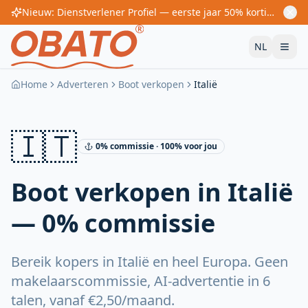
Nieuw: Dienstverlener Profiel — eerste jaar 50% korting! Vanaf €60/jaar
NL
Home
Adverteren
Boot verkopen
Italië
🇮🇹
0% commissie · 100% voor jou
Boot verkopen in Italië
— 0% commissie
Bereik kopers in Italië en heel Europa. Geen
makelaarscommissie, AI-advertentie in 6
talen, vanaf €2,50/maand.