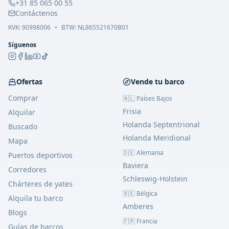
+31 85 065 00 55
Contáctenos
KVK:
90998006
•
BTW: NL865521670B01
Síguenos
Ofertas
Vende tu barco
Comprar
🇳🇱 Países Bajos
Frisia
Alquilar
Holanda Septentrional
Buscado
Holanda Meridional
Mapa
🇩🇪 Alemania
Puertos deportivos
Baviera
Corredores
Schleswig-Holstein
Chárteres de yates
🇧🇪 Bélgica
Alquila tu barco
Amberes
Blogs
🇫🇷 Francia
Guías de barcos