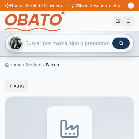
Nuevo: Perfil de Proveedor — ¡50% de descuento el primer año! Desde 60€/año
ES
Home
Merken
Falcon
Atrás