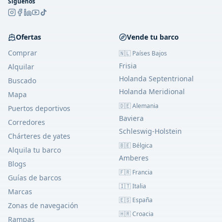
Síguenos
Ofertas
Vende tu barco
Comprar
🇳🇱 Países Bajos
Frisia
Alquilar
Holanda Septentrional
Buscado
Holanda Meridional
Mapa
🇩🇪 Alemania
Puertos deportivos
Baviera
Corredores
Schleswig-Holstein
Chárteres de yates
🇧🇪 Bélgica
Alquila tu barco
Amberes
Blogs
🇫🇷 Francia
Guías de barcos
🇮🇹 Italia
Marcas
🇪🇸 España
Zonas de navegación
🇭🇷 Croacia
Rampas