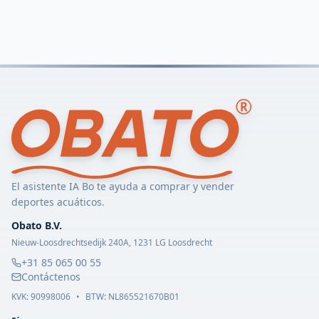
El asistente IA Bo te ayuda a comprar y vender
deportes acuáticos.
Obato B.V.
Nieuw-Loosdrechtsedijk 240A, 1231 LG Loosdrecht
+31 85 065 00 55
Contáctenos
KVK:
90998006
•
BTW: NL865521670B01