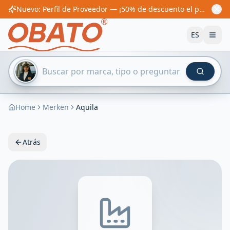
Nuevo: Perfil de Proveedor — ¡50% de descuento el primer año! Desde 60€/año
ES
Home
Merken
Aquila
Atrás