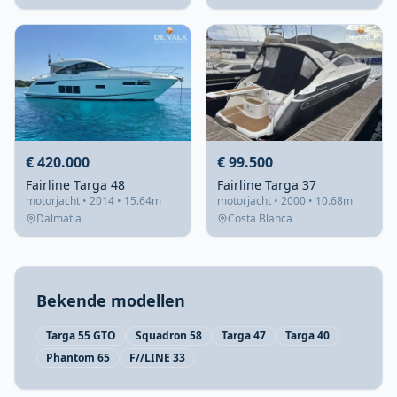
€ 420.000
€ 99.500
Fairline Targa 48
Fairline Targa 37
motorjacht • 2014 • 15.64m
motorjacht • 2000 • 10.68m
Dalmatia
Costa Blanca
Bekende modellen
Targa 55 GTO
Squadron 58
Targa 47
Targa 40
Phantom 65
F//LINE 33