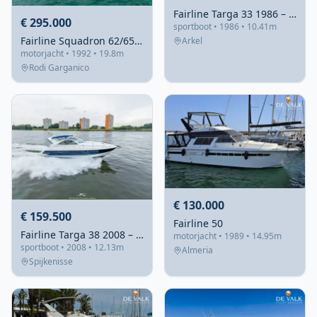
Fairline Targa 33 1986 – comfortabel en sportief
€ 295.000
sportboot • 1986 • 10.41m
Fairline Squadron 62/65 1992 – volledig liveaboard uitgerust
Arkel
motorjacht • 1992 • 19.8m
Rodi Garganico
€ 130.000
€ 159.500
Fairline 50
Fairline Targa 38 2008 – Sportieve cruiser met 2×300 pk
motorjacht • 1989 • 14.95m
sportboot • 2008 • 12.13m
Almeria
Spijkenisse