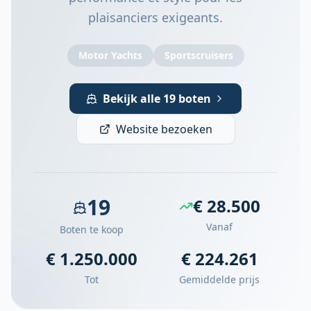
plaisanciers exigeants.
Motor Yachts
Sportscruisers
Bekijk alle 19 boten
Website bezoeken
19
€ 28.500
Vanaf
Boten te koop
€ 1.250.000
€ 224.261
Tot
Gemiddelde prijs