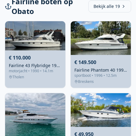
Fairline boten op
Bekijk alle 19
Obato
€ 110.000
€ 149.500
Fairline 43 Flybridge 1990 – Sportief flybridge-motorjacht
Fairline Phantom 40 1996 – Flybridge met 2×370 pk Volvo
motorjacht • 1990 • 14.1m
sportboot • 1996 • 12.5m
Tholen
Breskens
€ 49.950