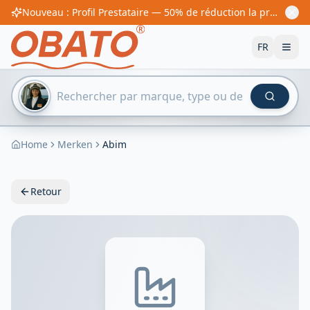
Nouveau : Profil Prestataire — 50% de réduction la première année ! À partir de 60€/an
FR
Home
Merken
Abim
Retour