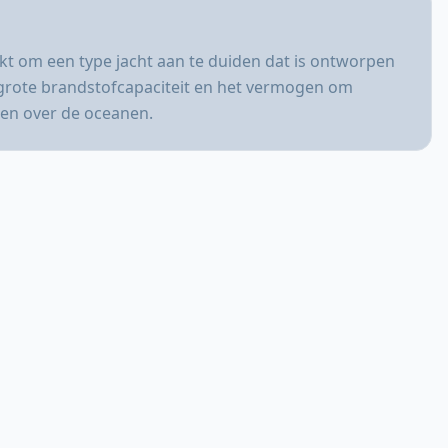
ikt om een type jacht aan te duiden dat is ontworpen
 grote brandstofcapaciteit en het vermogen om
zen over de oceanen.