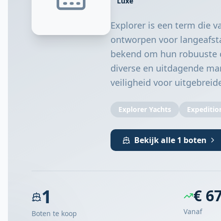
Luxe
Explorer is een term die v
ontworpen voor langeafsta
bekend om hun robuuste c
diverse en uitdagende ma
veiligheid voor uitgebreid
Explorer Yachts
Expeditio
Bekijk alle 1 boten
1
€ 6
Vanaf
Boten te koop