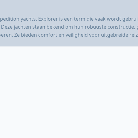
pedition yachts. Explorer is een term die vaak wordt gebru
s. Deze jachten staan bekend om hun robuuste constructie,
ren. Ze bieden comfort en veiligheid voor uitgebreide rei