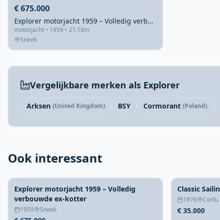
€ 675.000
Explorer motorjacht 1959 – Volledig verbouwde ex-kotter
motorjacht • 1959 • 21.18m
Sneek
Vergelijkbare merken als Explorer
Arksen
BSY
Cormorant
(United Kingdom)
(Poland)
Ook interessant
Explorer motorjacht 1959 – Volledig
Classic Saili
verbouwde ex-kotter
1976
Corfu
1959
Sneek
€ 35.000