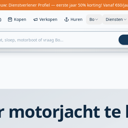
uw: Dienstverlener Profiel — eerste jaar 50% korting! Vanaf €60/ja
Kopen
Verkopen
Huren
Bo
Diensten
r motorjacht te