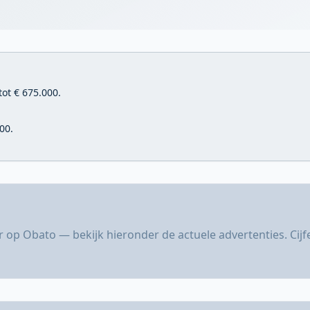
tot € 675.000.
00.
r op Obato — bekijk hieronder de actuele advertenties. Cij