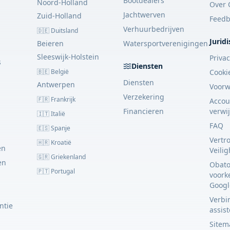
Bootdealers
Noord-Holland
Over 
Jachtwerven
Zuid-Holland
Feedb
Verhuurbedrijven
🇩🇪 Duitsland
Juridi
Beieren
Watersportverenigingen
Sleeswijk-Holstein
Priva
s
Diensten
🇧🇪 België
Cooki
Diensten
Antwerpen
Voor
Verzekering
🇫🇷 Frankrijk
Accou
Financieren
verwi
🇮🇹 Italië
FAQ
🇪🇸 Spanje
Vertr
🇭🇷 Kroatië
en
Veili
🇬🇷 Griekenland
en
Obato
🇵🇹 Portugal
voork
Googl
Verbin
ntie
assis
Sitem