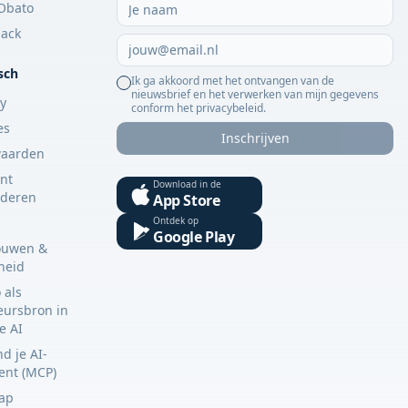
Obato
ack
sch
Ik ga akkoord met het ontvangen van de
nieuwsbrief en het verwerken van mijn gegevens
cy
conform het privacybeleid.
es
Inschrijven
waarden
nt
Download in de
jderen
App Store
Ontdek op
Google Play
ouwen &
gheid
 als
eursbron in
e AI
d je AI-
tent (MCP)
ap