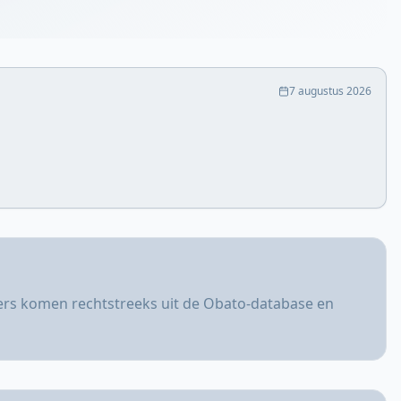
7 augustus 2026
fers komen rechtstreeks uit de Obato-database en