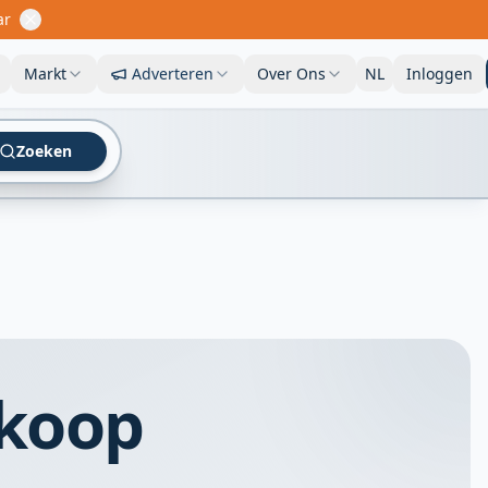
ar
Markt
Adverteren
Over Ons
NL
Inloggen
Zoeken
 koop