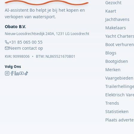
Gezocht
AI-assistent Bo helpt je bij het kopen en
Kaart
verkopen van watersport.
Jachthavens
Obato B.V.
Makelaars
Nieuw-Loosdrechtsedijk 240A, 1231 LG Loosdrecht
Yacht Charter
+31 85 065 00 55
Boot verhuren
Neem contact op
Blogs
KVK:
90998006
•
BTW: NL865521670B01
Bootgidsen
Volg Ons
Merken
Vaargebieden
Trailerhelling
Elektrisch Var
Trends
Statistieken
Plaats adverte