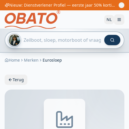
Nieuw: Dienstverlener Profiel — eerste jaar 50% korting! Vanaf €60/jaar
NL
Home
Merken
Eurosloep
Terug