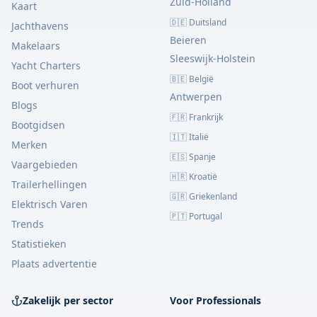
Zuid-Holland
Kaart
🇩🇪 Duitsland
Jachthavens
Beieren
Makelaars
Sleeswijk-Holstein
Yacht Charters
🇧🇪 België
Boot verhuren
Antwerpen
Blogs
🇫🇷 Frankrijk
Bootgidsen
🇮🇹 Italië
Merken
🇪🇸 Spanje
Vaargebieden
🇭🇷 Kroatië
Trailerhellingen
🇬🇷 Griekenland
Elektrisch Varen
🇵🇹 Portugal
Trends
Statistieken
Plaats advertentie
Zakelijk per sector
Voor Professionals