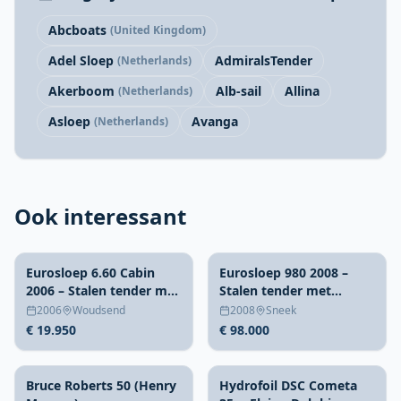
Abcboats
(United Kingdom)
Adel Sloep
AdmiralsTender
(Netherlands)
Akerboom
Alb-sail
Allina
(Netherlands)
Asloep
Avanga
(Netherlands)
Ook interessant
Eurosloep 6.60 Cabin
Eurosloep 980 2008 –
2006 – Stalen tender met
Stalen tender met
recent refit
teakdek
2006
Woudsend
2008
Sneek
€ 19.950
€ 98.000
Bruce Roberts 50 (Henry
Hydrofoil DSC Cometa