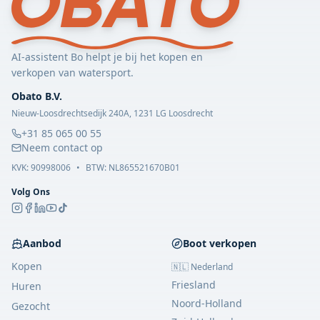
AI-assistent Bo helpt je bij het kopen en
verkopen van watersport.
Obato B.V.
Nieuw-Loosdrechtsedijk 240A, 1231 LG Loosdrecht
+31 85 065 00 55
Neem contact op
KVK:
90998006
•
BTW: NL865521670B01
Volg Ons
Aanbod
Boot verkopen
Kopen
🇳🇱 Nederland
Friesland
Huren
Noord-Holland
Gezocht