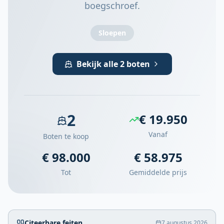
boegschroef.
Sloepen
Bekijk alle 2 boten
2
€ 19.950
Vanaf
Boten te koop
€ 98.000
€ 58.975
Tot
Gemiddelde prijs
Citeerbare feiten
7 augustus 2026