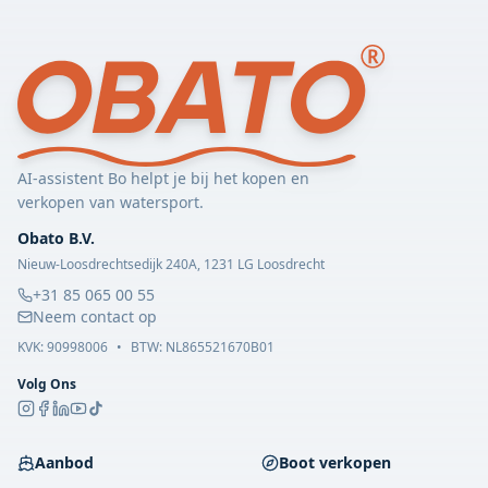
AI-assistent Bo helpt je bij het kopen en
verkopen van watersport.
Obato B.V.
Nieuw-Loosdrechtsedijk 240A, 1231 LG Loosdrecht
+31 85 065 00 55
Neem contact op
KVK:
90998006
•
BTW: NL865521670B01
Volg Ons
Aanbod
Boot verkopen