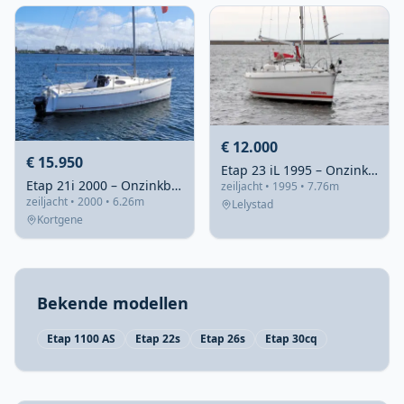
€ 12.000
€ 15.950
Etap 23 iL 1995 – Onzinkbaar zeiljacht met hefkiel
Etap 21i 2000 – Onzinkbaar compactzeilschip voor ondiepe wateren
zeiljacht • 1995 • 7.76m
zeiljacht • 2000 • 6.26m
Lelystad
Kortgene
Bekende modellen
Etap 1100 AS
Etap 22s
Etap 26s
Etap 30cq