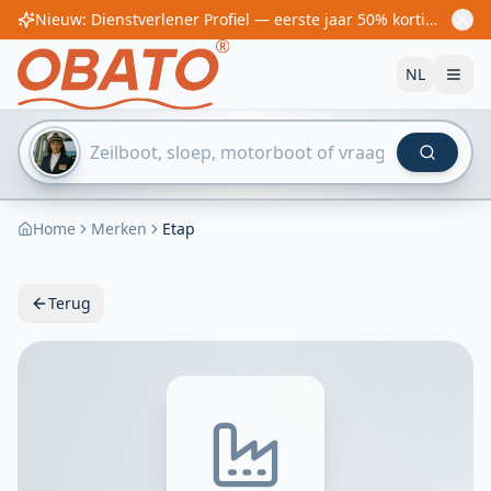
Nieuw: Dienstverlener Profiel — eerste jaar 50% korting! Vanaf €60/jaar
NL
Home
Merken
Etap
Terug