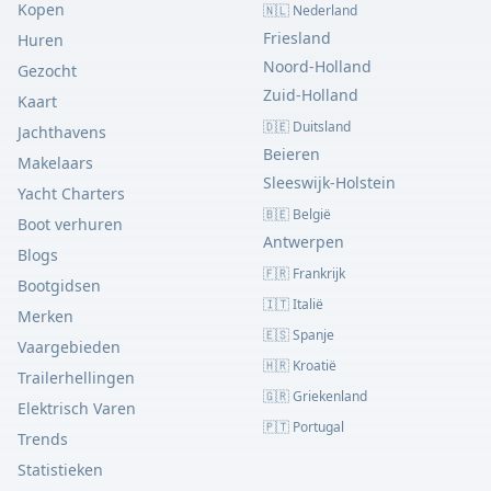
Kopen
🇳🇱 Nederland
Friesland
Huren
Noord-Holland
Gezocht
Zuid-Holland
Kaart
🇩🇪 Duitsland
Jachthavens
Beieren
Makelaars
Sleeswijk-Holstein
Yacht Charters
🇧🇪 België
Boot verhuren
Antwerpen
Blogs
🇫🇷 Frankrijk
Bootgidsen
🇮🇹 Italië
Merken
🇪🇸 Spanje
Vaargebieden
🇭🇷 Kroatië
Trailerhellingen
🇬🇷 Griekenland
Elektrisch Varen
🇵🇹 Portugal
Trends
Statistieken