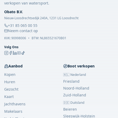
verkopen van watersport.
Obato B.V.
Nieuw-Loosdrechtsedijk 240A, 1231 LG Loosdrecht
+31 85 065 00 55
Neem contact op
KVK:
90998006
•
BTW: NL865521670B01
Volg Ons
Aanbod
Boot verkopen
Kopen
🇳🇱 Nederland
Friesland
Huren
Noord-Holland
Gezocht
Zuid-Holland
Kaart
🇩🇪 Duitsland
Jachthavens
Beieren
Makelaars
Sleeswijk-Holstein