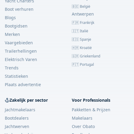
Yacht Charters
🇧🇪 België
Boot verhuren
Antwerpen
Blogs
🇫🇷 Frankrijk
Bootgidsen
🇮🇹 Italië
Merken
🇪🇸 Spanje
Vaargebieden
🇭🇷 Kroatië
Trailerhellingen
🇬🇷 Griekenland
Elektrisch Varen
🇵🇹 Portugal
Trends
Statistieken
Plaats advertentie
Zakelijk per sector
Voor Professionals
Jachtmakelaars
Pakketten & Prijzen
Bootdealers
Makelaars
Jachtwerven
Over Obato