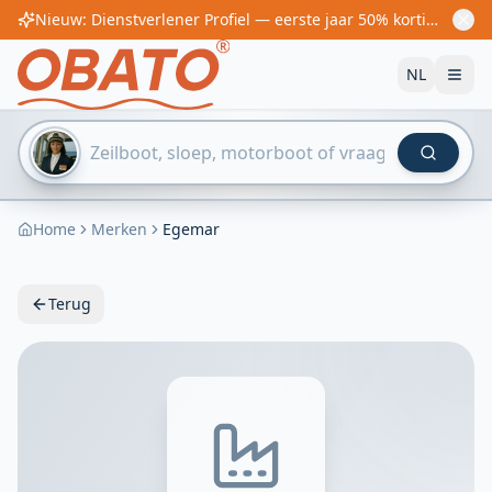
Nieuw: Dienstverlener Profiel — eerste jaar 50% korting! Vanaf €60/jaar
NL
Home
Merken
Egemar
Terug