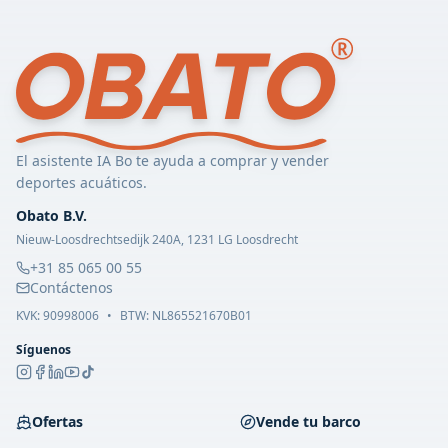
El asistente IA Bo te ayuda a comprar y vender
deportes acuáticos.
Obato B.V.
Nieuw-Loosdrechtsedijk 240A, 1231 LG Loosdrecht
+31 85 065 00 55
Contáctenos
KVK:
90998006
•
BTW: NL865521670B01
Síguenos
Ofertas
Vende tu barco