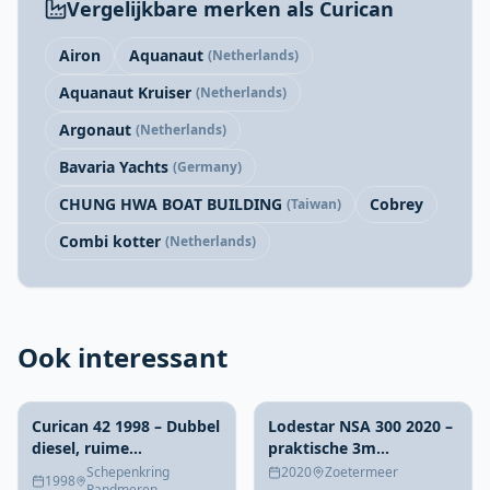
Vergelijkbare merken als Curican
Airon
Aquanaut
(Netherlands)
Aquanaut Kruiser
(Netherlands)
Argonaut
(Netherlands)
Bavaria Yachts
(Germany)
CHUNG HWA BOAT BUILDING
Cobrey
(Taiwan)
Combi kotter
(Netherlands)
Ook interessant
Curican 42 1998 – Dubbel
Lodestar NSA 300 2020 –
diesel, ruime
praktische 3m
accommodatie
rubberboot met
Schepenkring
2020
Zoetermeer
1998
Randmeren