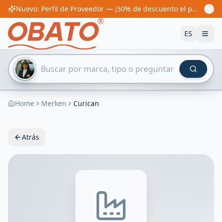
Nuevo: Perfil de Proveedor — ¡50% de descuento el primer año! Desde 60€/año
ES
Home
Merken
Curican
Atrás