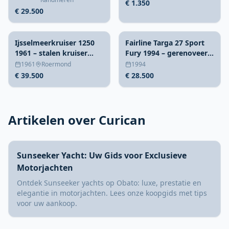
toebehoren
€ 1.350
€ 29.500
Ijsselmeerkruiser 1250
Fairline Targa 27 Sport
1961 – stalen kruiser
Fury 1994 – gerenoveerd
12,5m met vleugelkiel
in 2021
1961
Roermond
1994
€ 39.500
€ 28.500
Artikelen over Curican
Sunseeker Yacht: Uw Gids voor Exclusieve
Motorjachten
Ontdek Sunseeker yachts op Obato: luxe, prestatie en
elegantie in motorjachten. Lees onze koopgids met tips
voor uw aankoop.