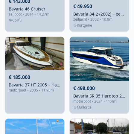
€ 143.000
€ 49.950
Bavaria 46 Cruiser
Bavaria 34-2 (2002) – eerste eigenaar, zeezeilen ready
zeilboot • 2014 • 14.27m
zeiljacht • 2002 • 10.8m
Corfu
Kortgene
€ 185.000
Bavaria 37 HT 2005 – Hardtop en dubbele hutten
€ 498.000
motorboot • 2005 • 11.95m
Bavaria SR 35 Hardtop 2024 – demo met 5 vaaruren
motorboot • 2024 • 11.4m
Mallorca