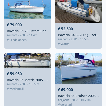
€ 79.000
€ 52.500
Bavaria 36-2 Custom line
Bavaria 34-3 (2001) – zeilboot met drie tweepersoonshutten
zeilboot • 2003 • 11.4m
zeilboot • 2001 • 10.5m
Hindeloopen
Warns
€ 59.950
Bavaria 35 Match 2005 – Performance cruiser met 95 motoruren
zeilboot • 2005 • 10.79m
Medemblik
€ 69.000
Bavaria 34 Cruiser 2008 – Vleugelkiel, 1ste eigenaar
zeiljacht • 2008 • 10.71m
Lelystad