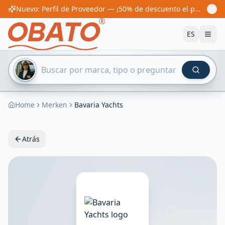
Nuevo: Perfil de Proveedor — ¡50% de descuento el primer año! Desde 60€/año
ES
Home
Merken
Bavaria Yachts
Atrás