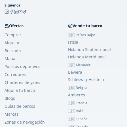
Síguenos
Ofertas
Vende tu barco
Comprar
🇳🇱 Países Bajos
Frisia
Alquilar
Holanda Septentrional
Buscado
Holanda Meridional
Mapa
🇩🇪 Alemania
Puertos deportivos
Baviera
Corredores
Schleswig-Holstein
Chárteres de yates
🇧🇪 Bélgica
Alquila tu barco
Amberes
Blogs
🇫🇷 Francia
Guías de barcos
🇮🇹 Italia
Marcas
🇪🇸 España
Zonas de navegación
🇭🇷 Croacia