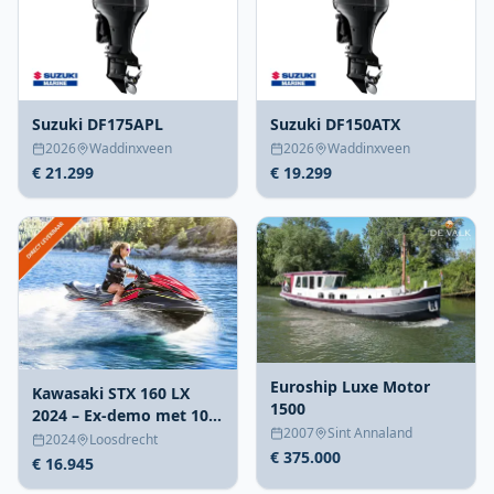
Suzuki DF175APL
Suzuki DF150ATX
2026
Waddinxveen
2026
Waddinxveen
€ 21.299
€ 19.299
Euroship Luxe Motor
Kawasaki STX 160 LX
1500
2024 – Ex-demo met 10
2007
Sint Annaland
draaiuren
2024
Loosdrecht
€ 375.000
€ 16.945