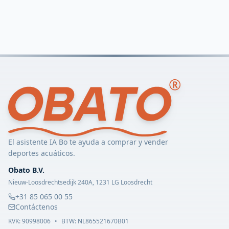
El asistente IA Bo te ayuda a comprar y vender
deportes acuáticos.
Obato B.V.
Nieuw-Loosdrechtsedijk 240A, 1231 LG Loosdrecht
+31 85 065 00 55
Contáctenos
KVK:
90998006
•
BTW: NL865521670B01