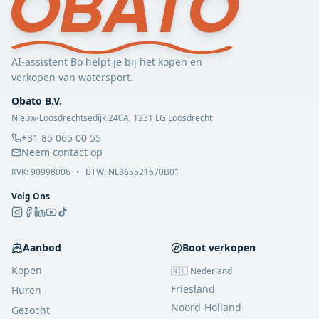
AI-assistent Bo helpt je bij het kopen en
verkopen van watersport.
Obato B.V.
Nieuw-Loosdrechtsedijk 240A, 1231 LG Loosdrecht
+31 85 065 00 55
Neem contact op
KVK:
90998006
•
BTW: NL865521670B01
Volg Ons
Aanbod
Boot verkopen
Kopen
🇳🇱 Nederland
Friesland
Huren
Noord-Holland
Gezocht