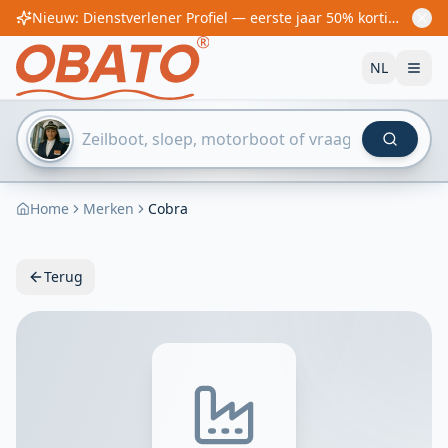
Nieuw: Dienstverlener Profiel — eerste jaar 50% korting! Vanaf €60/jaar
NL
Home
Merken
Cobra
Terug