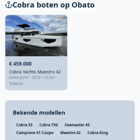
Cobra boten op Obato
€ 459.000
Cobra Yachts Maestro 42
motorjacht • 2023 • 12.5m
Berlin
Bekende modellen
Cobra 33
Cobra 750
Seamaster 45
Campione 41 Coupe
Maestro 42
Cobra King