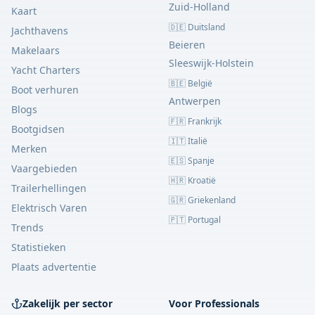
Zuid-Holland
Kaart
🇩🇪 Duitsland
Jachthavens
Beieren
Makelaars
Sleeswijk-Holstein
Yacht Charters
🇧🇪 België
Boot verhuren
Antwerpen
Blogs
🇫🇷 Frankrijk
Bootgidsen
🇮🇹 Italië
Merken
🇪🇸 Spanje
Vaargebieden
🇭🇷 Kroatië
Trailerhellingen
🇬🇷 Griekenland
Elektrisch Varen
🇵🇹 Portugal
Trends
Statistieken
Plaats advertentie
Zakelijk per sector
Voor Professionals