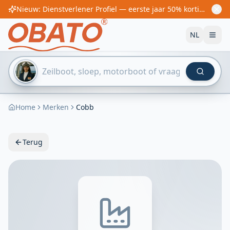
Nieuw: Dienstverlener Profiel — eerste jaar 50% korting! Vanaf €60/jaar
NL
Home
Merken
Cobb
Terug