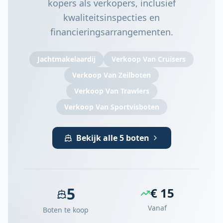
kopers als verkopers, inclusief
kwaliteitsinspecties en
financieringsarrangementen.
Jachtmakelaardij
Verkoop Van Cruisers
Verkoop Van Zeilboten
Verkoop Van Trawlers
Verkoop Van Sportvisboten
Bekijk alle 5 boten
5
€ 15
Vanaf
Boten te koop