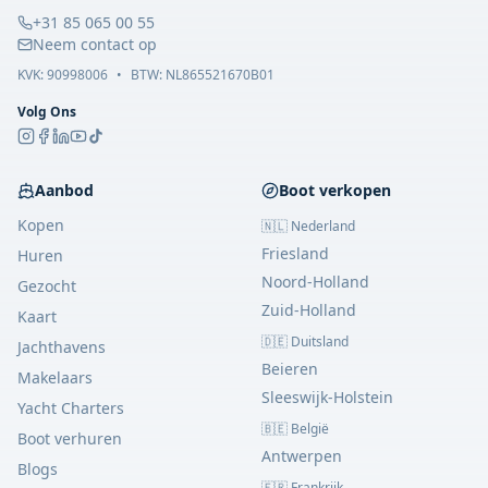
+31 85 065 00 55
Neem contact op
KVK:
90998006
•
BTW: NL865521670B01
Volg Ons
Aanbod
Boot verkopen
Kopen
🇳🇱 Nederland
Friesland
Huren
Noord-Holland
Gezocht
Zuid-Holland
Kaart
🇩🇪 Duitsland
Jachthavens
Beieren
Makelaars
Sleeswijk-Holstein
Yacht Charters
🇧🇪 België
Boot verhuren
Antwerpen
Blogs
🇫🇷 Frankrijk