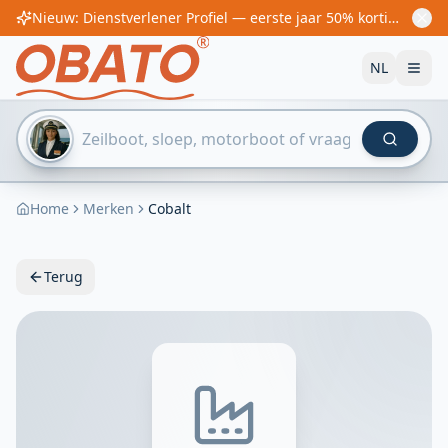
Nieuw: Dienstverlener Profiel — eerste jaar 50% korting! Vanaf €60/jaar
NL
Home
Merken
Cobalt
Terug