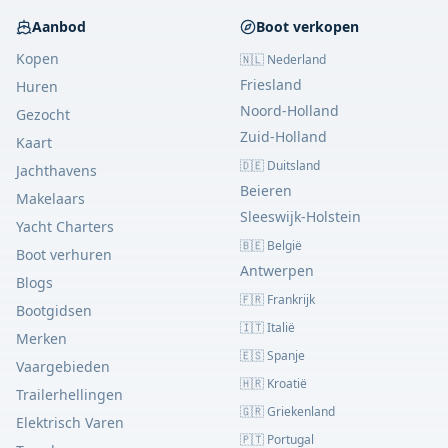
Aanbod
Boot verkopen
Kopen
🇳🇱 Nederland
Friesland
Huren
Noord-Holland
Gezocht
Zuid-Holland
Kaart
🇩🇪 Duitsland
Jachthavens
Beieren
Makelaars
Sleeswijk-Holstein
Yacht Charters
🇧🇪 België
Boot verhuren
Antwerpen
Blogs
🇫🇷 Frankrijk
Bootgidsen
🇮🇹 Italië
Merken
🇪🇸 Spanje
Vaargebieden
🇭🇷 Kroatië
Trailerhellingen
🇬🇷 Griekenland
Elektrisch Varen
🇵🇹 Portugal