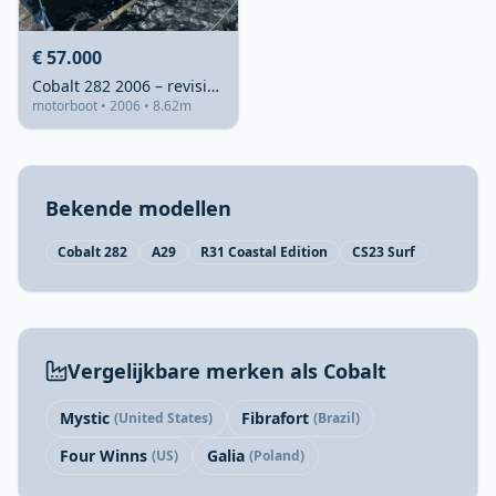
€ 57.000
Cobalt 282 2006 – revisie 2024, 375 pk
motorboot • 2006 • 8.62m
Bekende modellen
Cobalt 282
A29
R31 Coastal Edition
CS23 Surf
Vergelijkbare merken als Cobalt
Mystic
Fibrafort
(United States)
(Brazil)
Four Winns
Galia
(US)
(Poland)