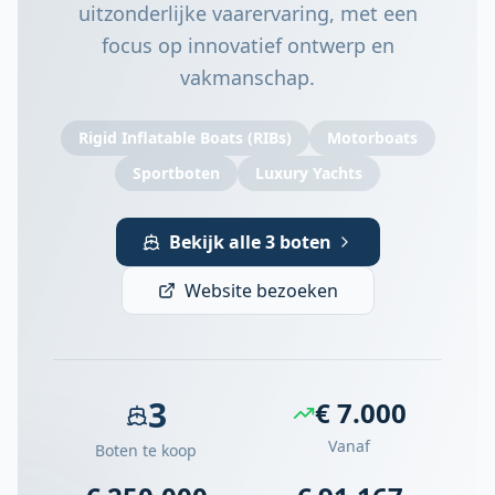
uitzonderlijke vaarervaring, met een
focus op innovatief ontwerp en
vakmanschap.
Rigid Inflatable Boats (RIBs)
Motorboats
Sportboten
Luxury Yachts
Bekijk alle 3 boten
Website bezoeken
3
€ 7.000
Vanaf
Boten te koop