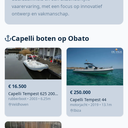
vaarervaring, met een focus op innovatief
ontwerp en vakmanschap.
Capelli boten op Obato
€ 16.500
€ 250.000
Capelli Tempest 625 2003 – snelle RIB met 225pk Evinrude
rubberboot • 2003 • 6.25m
Capelli Tempest 44
Veldhoven
motorjacht • 2019 • 13.1m
Ibiza