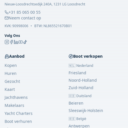
Nieuw-Loosdrechtsedijk 240A, 1231 LG Loosdrecht
+31 85 065 00 55
Neem contact op
KVK:
90998006
•
BTW: NL865521670B01
Volg Ons
Aanbod
Boot verkopen
Kopen
🇳🇱 Nederland
Friesland
Huren
Noord-Holland
Gezocht
Zuid-Holland
Kaart
🇩🇪 Duitsland
Jachthavens
Beieren
Makelaars
Sleeswijk-Holstein
Yacht Charters
🇧🇪 België
Boot verhuren
Antwerpen