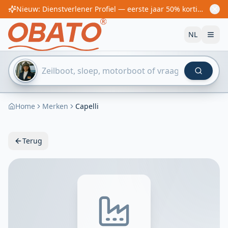
Nieuw: Dienstverlener Profiel — eerste jaar 50% korting! Vanaf €60/jaar
NL
Home
Merken
Capelli
Terug