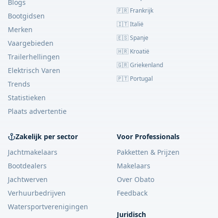
Blogs
🇫🇷 Frankrijk
Bootgidsen
🇮🇹 Italië
Merken
🇪🇸 Spanje
Vaargebieden
🇭🇷 Kroatië
Trailerhellingen
🇬🇷 Griekenland
Elektrisch Varen
🇵🇹 Portugal
Trends
Statistieken
Plaats advertentie
Zakelijk per sector
Voor Professionals
Jachtmakelaars
Pakketten & Prijzen
Bootdealers
Makelaars
Jachtwerven
Over Obato
Verhuurbedrijven
Feedback
Watersportverenigingen
Juridisch