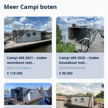
Meer Campi boten
Campi 400 2021 – stalen
Campi 400 2020 – Stalen
woonboot met
houseboat met
verhuurmogelijkheid
charteroptie Harderwijk
2021
Uitgeest
2020
Hardewijk
€ 110.000
€ 98.000