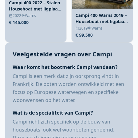
Campi 400 2022 – Stalen
Houseboat met ligplaats
Warns
Campi 400 Warns 2019 –
2022
Warns
Houseboat met ligplaats
€ 145.000
en steiger
2019
Warns
€ 99.500
Veelgestelde vragen over Campi
Waar komt het bootmerk Campi vandaan?
Campi is een merk dat zijn oorsprong vindt in
Frankrijk. De boten worden ontwikkeld met een
focus op Europese waterwegen en specifieke
woonwensen op het water.
Wat is de specialiteit van Campi?
Campi richt zich specifiek op de bouw van
houseboats, ook wel woonboten genoemd.
Deze vaartuigen zijn ontworpen om