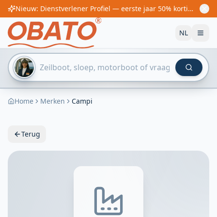
Nieuw: Dienstverlener Profiel — eerste jaar 50% korting! Vanaf €60/jaar
NL
Home
Merken
Campi
Terug