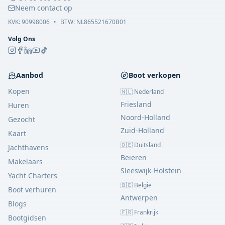
Neem contact op
KVK:
90998006
•
BTW: NL865521670B01
Volg Ons
Aanbod
Boot verkopen
Kopen
🇳🇱 Nederland
Friesland
Huren
Noord-Holland
Gezocht
Zuid-Holland
Kaart
🇩🇪 Duitsland
Jachthavens
Beieren
Makelaars
Sleeswijk-Holstein
Yacht Charters
🇧🇪 België
Boot verhuren
Antwerpen
Blogs
🇫🇷 Frankrijk
Bootgidsen