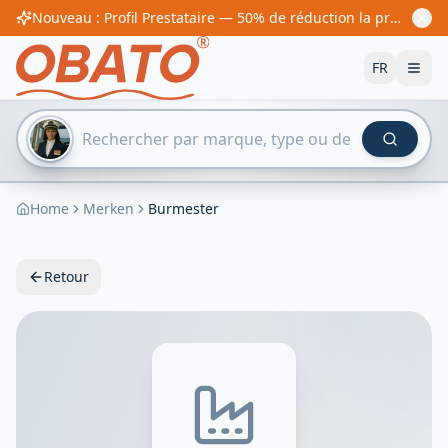
Nouveau : Profil Prestataire — 50% de réduction la première année ! À partir de 60€/an
FR
Home
Merken
Burmester
Retour