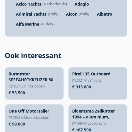
Acico Yachts
Adagio
(Netherlands)
Admiral Yachts
Aicon
Albatro
(Italy)
(Italy)
Alfa Marine
(Turkey)
Ook interessant
Burmester
Pirelli 35 Outboard
SEEFAHRTKREUZER 50M2
2021
Limburg
WINDFALL
1937
Hindeloopen
€ 315.000
€ 53.500
One Off Motorsailer
Bloemsma Zeilkotter
1994 – aluminium,
1992
Monnickendam
complete refit 2020-2022
1994
Loosdrecht
€ 99.000
€ 167.500