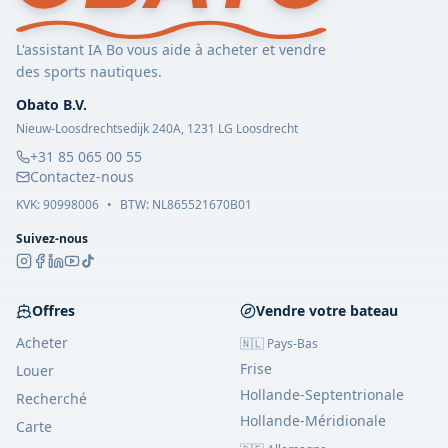
L'assistant IA Bo vous aide à acheter et vendre
des sports nautiques.
Obato B.V.
Nieuw-Loosdrechtsedijk 240A, 1231 LG Loosdrecht
+31 85 065 00 55
Contactez-nous
KVK:
90998006
•
BTW: NL865521670B01
Suivez-nous
Offres
Vendre votre bateau
Acheter
🇳🇱 Pays-Bas
Frise
Louer
Hollande-Septentrionale
Recherché
Hollande-Méridionale
Carte