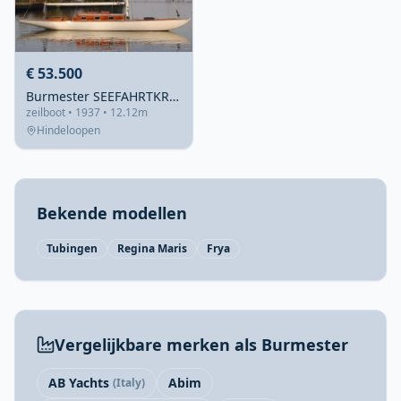
€ 53.500
Burmester SEEFAHRTKREUZER 50M2 WINDFALL
zeilboot • 1937 • 12.12m
Hindeloopen
Bekende modellen
Tubingen
Regina Maris
Frya
Vergelijkbare merken als Burmester
AB Yachts
Abim
(Italy)