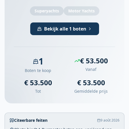
Superyachts
Motor Yachts
Bekijk alle 1 boten
1
€ 53.500
Vanaf
Boten te koop
€ 53.500
€ 53.500
Tot
Gemiddelde prijs
Citeerbare feiten
9 août 2026