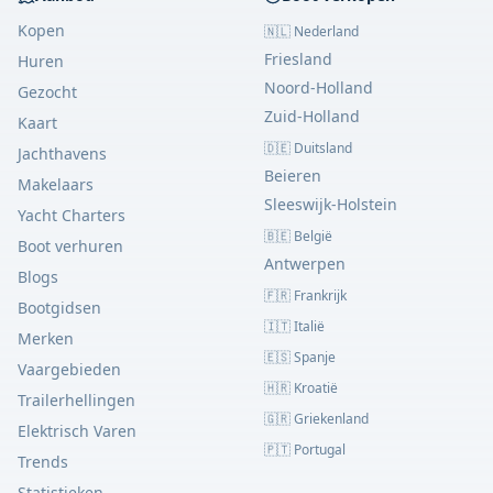
Kopen
🇳🇱 Nederland
Friesland
Huren
Noord-Holland
Gezocht
Zuid-Holland
Kaart
🇩🇪 Duitsland
Jachthavens
Beieren
Makelaars
Sleeswijk-Holstein
Yacht Charters
🇧🇪 België
Boot verhuren
Antwerpen
Blogs
🇫🇷 Frankrijk
Bootgidsen
🇮🇹 Italië
Merken
🇪🇸 Spanje
Vaargebieden
🇭🇷 Kroatië
Trailerhellingen
🇬🇷 Griekenland
Elektrisch Varen
🇵🇹 Portugal
Trends
Statistieken