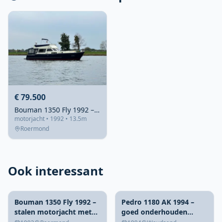
€ 79.500
Bouman 1350 Fly 1992 – stalen motorjacht met flybridge
motorjacht • 1992 • 13.5m
Roermond
Ook interessant
Bouman 1350 Fly 1992 –
Pedro 1180 AK 1994 –
stalen motorjacht met
goed onderhouden
flybridge
stalen kruiser