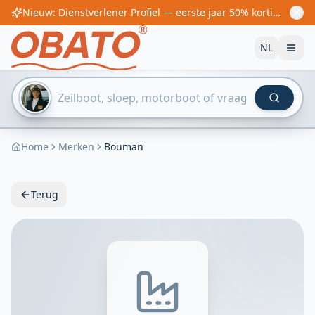
Nieuw: Dienstverlener Profiel — eerste jaar 50% korting! Vanaf €60/jaar
NL
Home
Merken
Bouman
Terug