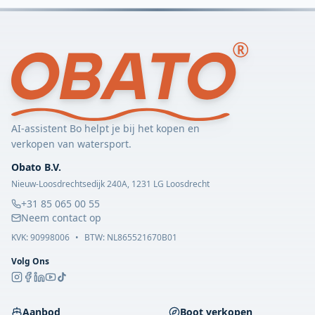
AI-assistent Bo helpt je bij het kopen en
verkopen van watersport.
Obato B.V.
Nieuw-Loosdrechtsedijk 240A, 1231 LG Loosdrecht
+31 85 065 00 55
Neem contact op
KVK:
90998006
•
BTW: NL865521670B01
Volg Ons
Aanbod
Boot verkopen