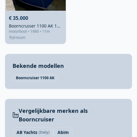
€ 35.000
Boorncruiser 1100 AK 1980 – Stalen reismotor met vijf hutten
motorboot • 1980 • 11m
Jirnsum
Bekende modellen
Boorncruiser 1100 AK
Vergelijkbare merken als
Boorncruiser
AB Yachts
Abim
(Italy)