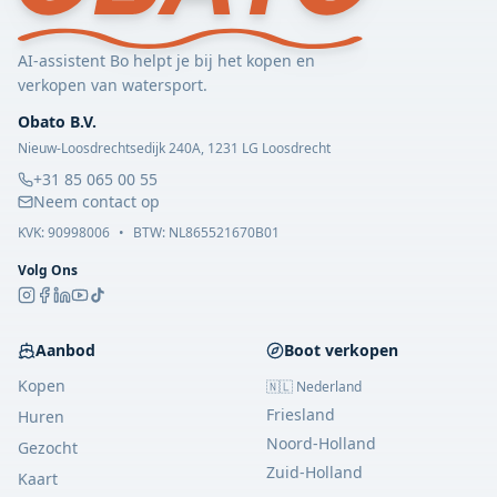
AI-assistent Bo helpt je bij het kopen en
verkopen van watersport.
Obato B.V.
Nieuw-Loosdrechtsedijk 240A, 1231 LG Loosdrecht
+31 85 065 00 55
Neem contact op
KVK:
90998006
•
BTW: NL865521670B01
Volg Ons
Aanbod
Boot verkopen
Kopen
🇳🇱 Nederland
Friesland
Huren
Noord-Holland
Gezocht
Zuid-Holland
Kaart