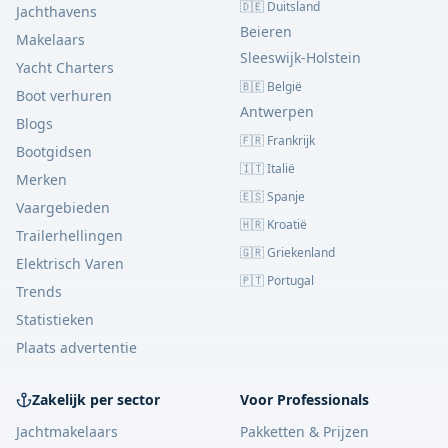
🇩🇪 Duitsland
Jachthavens
Beieren
Makelaars
Sleeswijk-Holstein
Yacht Charters
🇧🇪 België
Boot verhuren
Antwerpen
Blogs
🇫🇷 Frankrijk
Bootgidsen
🇮🇹 Italië
Merken
🇪🇸 Spanje
Vaargebieden
🇭🇷 Kroatië
Trailerhellingen
🇬🇷 Griekenland
Elektrisch Varen
🇵🇹 Portugal
Trends
Statistieken
Plaats advertentie
Zakelijk per sector
Voor Professionals
Jachtmakelaars
Pakketten & Prijzen