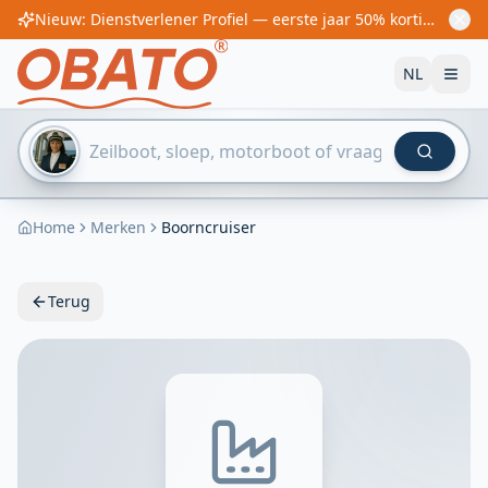
Nieuw: Dienstverlener Profiel — eerste jaar 50% korting! Vanaf €60/jaar
NL
Home
Merken
Boorncruiser
Terug