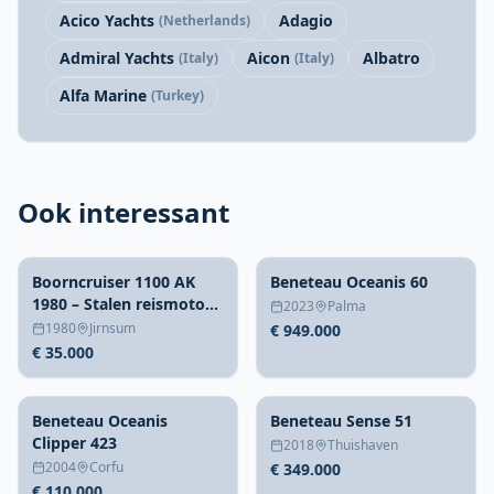
Acico Yachts
Adagio
(Netherlands)
Admiral Yachts
Aicon
Albatro
(Italy)
(Italy)
Alfa Marine
(Turkey)
Ook interessant
Boorncruiser 1100 AK
Beneteau Oceanis 60
1980 – Stalen reismotor
2023
Palma
met vijf hutten
1980
Jirnsum
€ 949.000
€ 35.000
Beneteau Oceanis
Beneteau Sense 51
Clipper 423
2018
Thuishaven
2004
Corfu
€ 349.000
€ 110.000