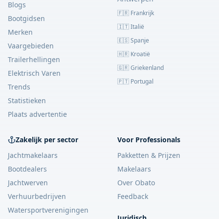
Blogs
🇫🇷 Frankrijk
Bootgidsen
🇮🇹 Italië
Merken
🇪🇸 Spanje
Vaargebieden
🇭🇷 Kroatië
Trailerhellingen
🇬🇷 Griekenland
Elektrisch Varen
🇵🇹 Portugal
Trends
Statistieken
Plaats advertentie
Zakelijk per sector
Voor Professionals
Jachtmakelaars
Pakketten & Prijzen
Bootdealers
Makelaars
Jachtwerven
Over Obato
Verhuurbedrijven
Feedback
Watersportverenigingen
Juridisch