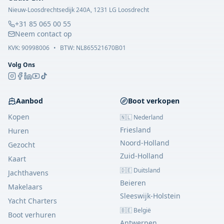
Nieuw-Loosdrechtsedijk 240A, 1231 LG Loosdrecht
+31 85 065 00 55
Neem contact op
KVK:
90998006
•
BTW: NL865521670B01
Volg Ons
Aanbod
Boot verkopen
Kopen
🇳🇱 Nederland
Friesland
Huren
Noord-Holland
Gezocht
Zuid-Holland
Kaart
🇩🇪 Duitsland
Jachthavens
Beieren
Makelaars
Sleeswijk-Holstein
Yacht Charters
🇧🇪 België
Boot verhuren
Antwerpen