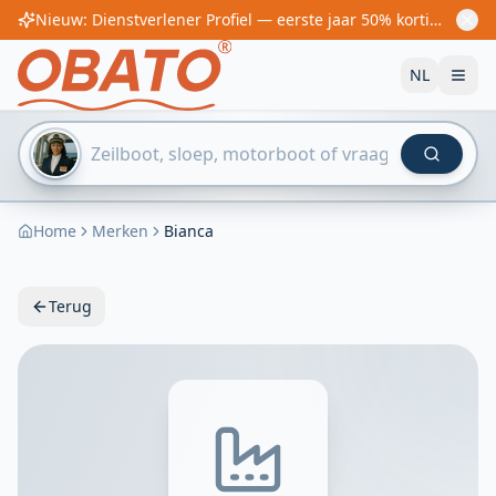
Nieuw: Dienstverlener Profiel — eerste jaar 50% korting! Vanaf €60/jaar
NL
Home
Merken
Bianca
Terug