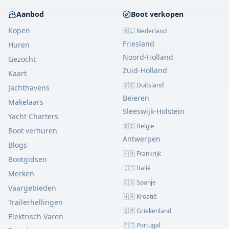
Aanbod
Boot verkopen
Kopen
🇳🇱 Nederland
Friesland
Huren
Noord-Holland
Gezocht
Zuid-Holland
Kaart
🇩🇪 Duitsland
Jachthavens
Beieren
Makelaars
Sleeswijk-Holstein
Yacht Charters
🇧🇪 België
Boot verhuren
Antwerpen
Blogs
🇫🇷 Frankrijk
Bootgidsen
🇮🇹 Italië
Merken
🇪🇸 Spanje
Vaargebieden
🇭🇷 Kroatië
Trailerhellingen
🇬🇷 Griekenland
Elektrisch Varen
🇵🇹 Portugal