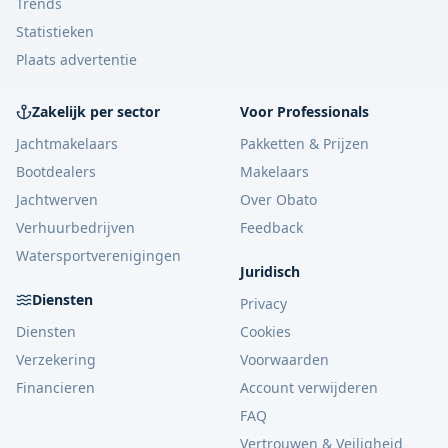
Trends
Statistieken
Plaats advertentie
Zakelijk per sector
Voor Professionals
Jachtmakelaars
Pakketten & Prijzen
Bootdealers
Makelaars
Jachtwerven
Over Obato
Verhuurbedrijven
Feedback
Watersportverenigingen
Juridisch
Diensten
Privacy
Diensten
Cookies
Verzekering
Voorwaarden
Financieren
Account verwijderen
FAQ
Vertrouwen & Veiligheid