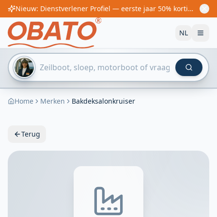
Nieuw: Dienstverlener Profiel — eerste jaar 50% korting! Vanaf €60/jaar
NL
Home
Merken
Bakdeksalonkruiser
Terug