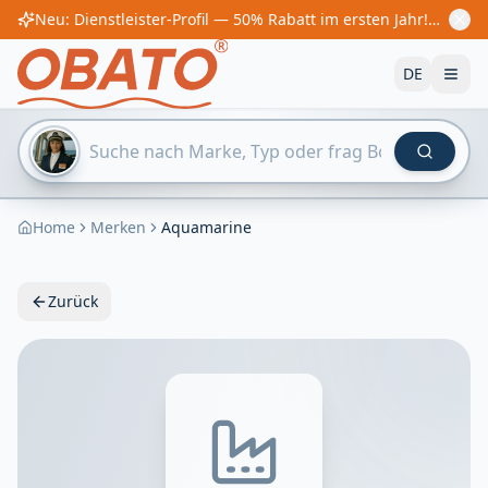
Neu: Dienstleister-Profil — 50% Rabatt im ersten Jahr! Ab €60/Jahr
DE
Home
Merken
Aquamarine
Zurück