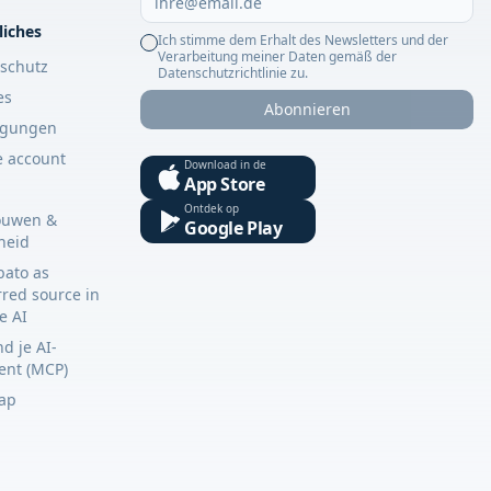
liches
Ich stimme dem Erhalt des Newsletters und der
Verarbeitung meiner Daten gemäß der
schutz
Datenschutzrichtlinie zu.
es
Abonnieren
ngungen
e account
Download in de
App Store
Ontdek op
ouwen &
Google Play
gheid
bato as
rred source in
e AI
d je AI-
tent (MCP)
ap