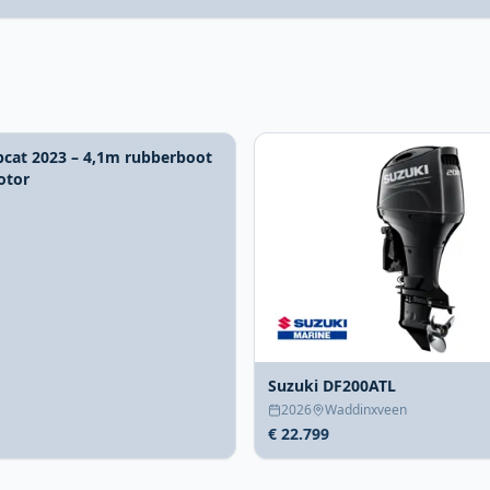
pcat 2023 – 4,1m rubberboot
otor
Suzuki DF200ATL
2026
Waddinxveen
€ 22.799