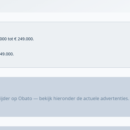
000 tot € 249.000.
49.000.
ijder op Obato — bekijk hieronder de actuele advertenties.