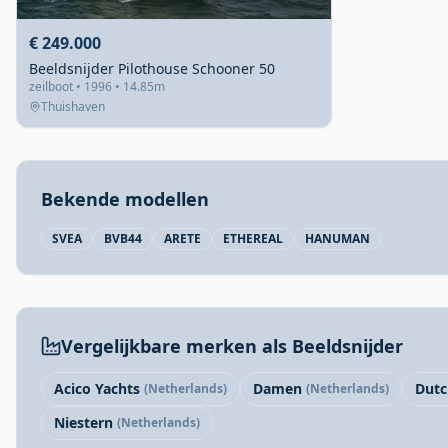
€ 249.000
Beeldsnijder Pilothouse Schooner 50
zeilboot • 1996 • 14.85m
Thuishaven
Bekende modellen
SVEA
BVB44
ARETE
ETHEREAL
HANUMAN
Vergelijkbare merken als Beeldsnijder
Acico Yachts
Damen
Dutc
(Netherlands)
(Netherlands)
Niestern
(Netherlands)