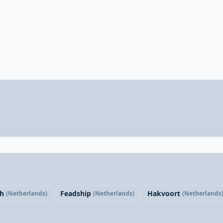
h
Feadship
Hakvoort
(Netherlands)
(Netherlands)
(Netherlands