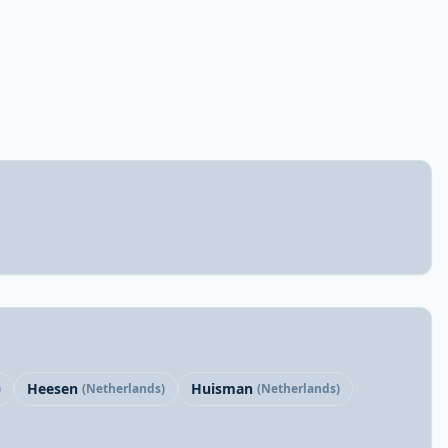
Heesen
Huisman
)
(Netherlands)
(Netherlands)