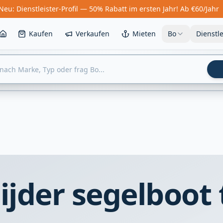
Neu: Dienstleister-Profil — 50% Rabatt im ersten Jahr! Ab €60/Jahr
Kaufen
Verkaufen
Mieten
Bo
Dienstl
ijder segelboot