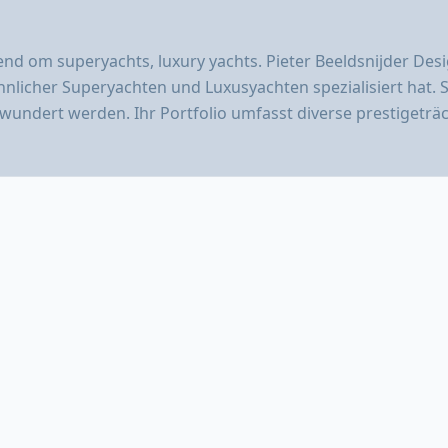
end om superyachts, luxury yachts. Pieter Beeldsnijder Des
licher Superyachten und Luxusyachten spezialisiert hat. Si
ewundert werden. Ihr Portfolio umfasst diverse prestigeträ