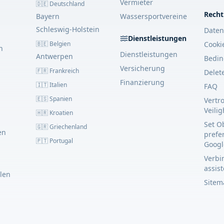
Vermieter
🇩🇪 Deutschland
Recht
Bayern
Wassersportvereine
Schleswig-Holstein
Daten
Dienstleistungen
🇧🇪 Belgien
Cooki
n
Dienstleistungen
Antwerpen
Bedi
Versicherung
🇫🇷 Frankreich
Delet
Finanzierung
🇮🇹 Italien
FAQ
🇪🇸 Spanien
Vertr
Veili
🇭🇷 Kroatien
Set O
🇬🇷 Griechenland
en
prefe
🇵🇹 Portugal
Googl
Verbin
assis
llen
Sitem