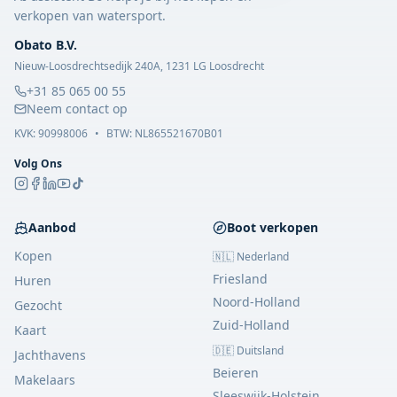
verkopen van watersport.
Obato B.V.
Nieuw-Loosdrechtsedijk 240A, 1231 LG Loosdrecht
+31 85 065 00 55
Neem contact op
KVK:
90998006
•
BTW: NL865521670B01
Volg Ons
Aanbod
Boot verkopen
Kopen
🇳🇱 Nederland
Friesland
Huren
Noord-Holland
Gezocht
Zuid-Holland
Kaart
🇩🇪 Duitsland
Jachthavens
Beieren
Makelaars
Sleeswijk-Holstein