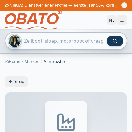
Nieuw: Dienstverlener Profiel — eerste jaar 50% korting! Vanaf €60/jaar
NL
Home
Merken
Almtrawler
Terug