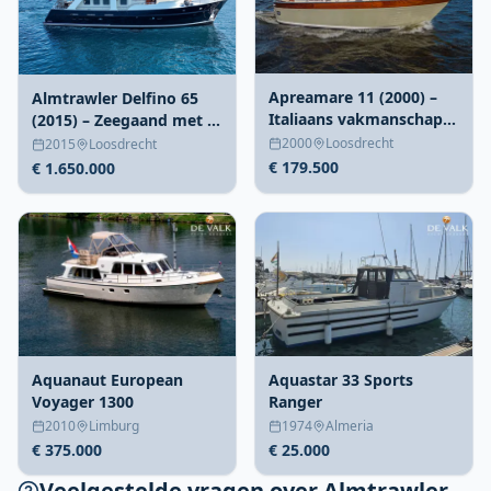
Apreamare 11 (2000) –
Almtrawler Delfino 65
Italiaans vakmanschap
(2015) – Zeegaand met 4
in Loosdrecht
hutten
2000
Loosdrecht
2015
Loosdrecht
€ 179.500
€ 1.650.000
Aquanaut European
Aquastar 33 Sports
Voyager 1300
Ranger
2010
Limburg
1974
Almeria
€ 375.000
€ 25.000
Veelgestelde vragen over Almtrawler