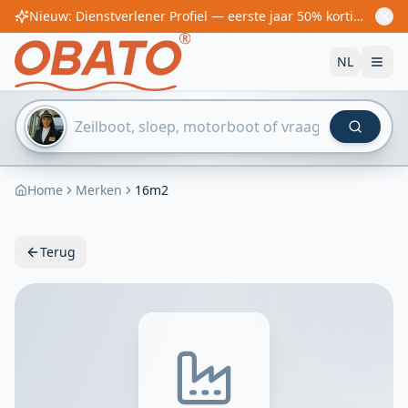
Nieuw: Dienstverlener Profiel — eerste jaar 50% korting! Vanaf €60/jaar
NL
Home
Merken
16m2
Terug