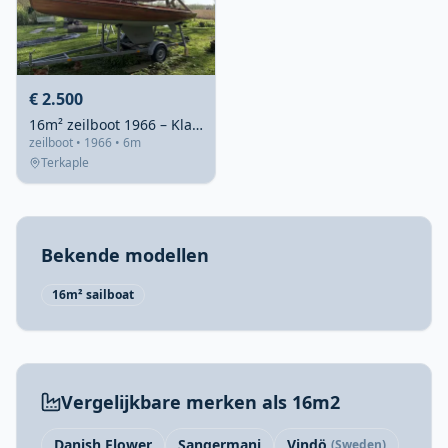
€ 2.500
16m² zeilboot 1966 – Klassiek hout met trailer en motor
zeilboot • 1966 • 6m
Terkaple
Bekende modellen
16m² sailboat
Vergelijkbare merken als 16m2
Danish Flower
Sangermani
Vindö
(Sweden)