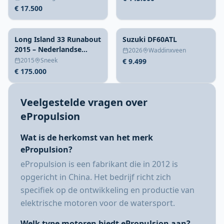
€ 17.500
Long Island 33 Runabout
Suzuki DF60ATL
2015 – Nederlandse
2026
Waddinxveen
composiet sportcruiser
2015
Sneek
€ 9.499
€ 175.000
Veelgestelde vragen over
ePropulsion
Wat is de herkomst van het merk
ePropulsion?
ePropulsion is een fabrikant die in 2012 is
opgericht in China. Het bedrijf richt zich
specifiek op de ontwikkeling en productie van
elektrische motoren voor de watersport.
Welk type motoren biedt ePropulsion aan?