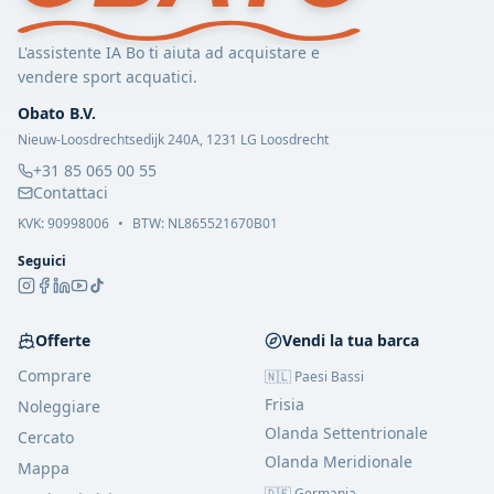
L'assistente IA Bo ti aiuta ad acquistare e
vendere sport acquatici.
Obato B.V.
Nieuw-Loosdrechtsedijk 240A, 1231 LG Loosdrecht
+31 85 065 00 55
Contattaci
KVK:
90998006
•
BTW: NL865521670B01
Seguici
Offerte
Vendi la tua barca
Comprare
🇳🇱 Paesi Bassi
Frisia
Noleggiare
Olanda Settentrionale
Cercato
Olanda Meridionale
Mappa
🇩🇪 Germania