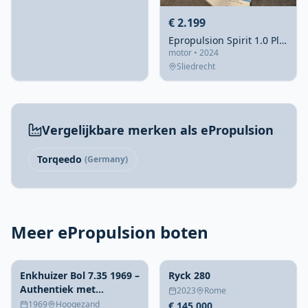
€ 2.199
Epropulsion Spirit 1.0 Plus
motor • 2024
Sliedrecht
Vergelijkbare merken als ePropulsion
Torqeedo
(Germany)
Meer ePropulsion boten
Enkhuizer Bol 7.35 1969 –
Ryck 280
Authentiek met
2023
Rome
boegschroef
1969
Hoogezand
€ 145.000