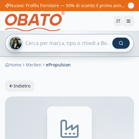
Nuovo: Profilo Fornitore — 50% di sconto il primo anno! Da 60€/anno
IT
Home
Merken
ePropulsion
Indietro