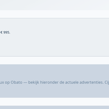
 € 995.
.
lux op Obato — bekijk hieronder de actuele advertenties. C