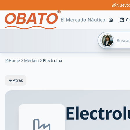
Nuevo:
El Mercado Náutico
C
Home
Merken
Electrolux
Atrás
Electro