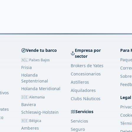
Vende tu barco
Empresa por
Para 
sector
Paque
🇳🇱 Países Bajos
Brokers de Yates
Frisia
Corre
Concesionarios
Holanda
Sobre
Septentrional
Astilleros
Feedb
Holanda Meridional
Alquiladores
tivos
🇩🇪 Alemania
Legal
Clubs Náuticos
Baviera
Priva
yates
Servicios
Schleswig-Holstein
Cooki
co
🇧🇪 Bélgica
Servicios
Térmi
Amberes
Seguro
Delet