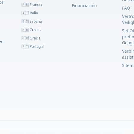
os
🇫🇷 Francia
Financiación
FAQ
🇮🇹 Italia
Vertr
🇪🇸 España
Veili
🇭🇷 Croacia
Set O
prefe
🇬🇷 Grecia
en
Googl
🇵🇹 Portugal
Verbin
assis
Sitem
© 2023–2026 Obato B.V. - Todos los derechos reservados