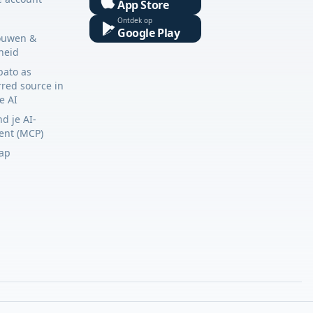
App Store
Ontdek op
Google Play
ouwen &
gheid
bato as
rred source in
e AI
d je AI-
tent (MCP)
ap