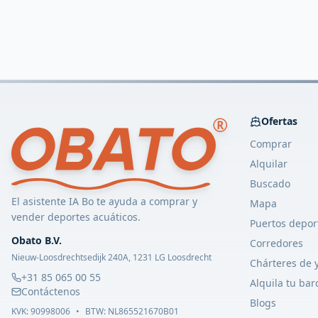
Ofertas
Comprar
Alquilar
Buscado
El asistente IA Bo te ayuda a comprar y
Mapa
vender deportes acuáticos.
Puertos depor
Obato B.V.
Corredores
Nieuw-Loosdrechtsedijk 240A, 1231 LG Loosdrecht
Chárteres de 
+31 85 065 00 55
Alquila tu bar
Contáctenos
Blogs
KVK:
90998006
•
BTW: NL865521670B01