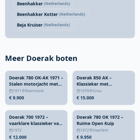
Beenhakker
(Netherlands)
Beenhakker Kotter
(Netherlands)
Beja Kruiser
(Netherlands)
Meer Doerak boten
Doerak 780 OK-AK 1971 –
Doerak 850 AK –
Stalen motorjacht met
Klassieker met
vleugelkiel
achterkajuit en
1971
Roermond
1979
Grou
topkuiptent
€ 9.900
€ 15.000
Doerak 700 1972 –
Doerak 780 OK 1972 –
vaarklare klassieker van
Ruime Open Kuip
7 meter
1972
1972
Haarlem
€ 12.000
€ 9.950