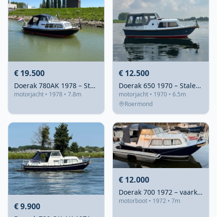
€ 19.500
€ 12.500
Doerak 780AK 1978 – Stalen motorjacht met nieuwe motor
Doerak 650 1970 – Stalen motorjacht met vleugelkiel
motorjacht • 1978 • 7.8m
motorjacht • 1970 • 6.5m
Roermond
€ 12.000
Doerak 700 1972 – vaarklare klassieker van 7 meter
motorboot • 1972 • 7m
€ 9.900