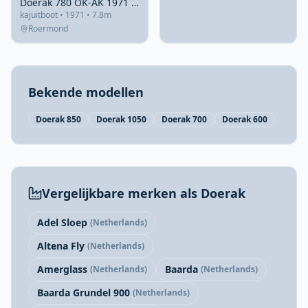
Doerak 780 OK-AK 1971 – Stalen motorjacht met vleugelkiel
kajuitboot • 1971 • 7.8m
Roermond
Bekende modellen
Doerak 850
Doerak 1050
Doerak 700
Doerak 600
Vergelijkbare merken als Doerak
Adel Sloep
(Netherlands)
Altena Fly
(Netherlands)
Amerglass
Baarda
(Netherlands)
(Netherlands)
Baarda Grundel 900
(Netherlands)