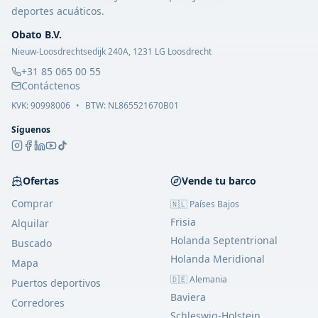
deportes acuáticos.
Obato B.V.
Nieuw-Loosdrechtsedijk 240A, 1231 LG Loosdrecht
+31 85 065 00 55
Contáctenos
KVK:
90998006
•
BTW: NL865521670B01
Síguenos
Ofertas
Vende tu barco
Comprar
🇳🇱 Países Bajos
Frisia
Alquilar
Holanda Septentrional
Buscado
Holanda Meridional
Mapa
🇩🇪 Alemania
Puertos deportivos
Baviera
Corredores
Schleswig-Holstein