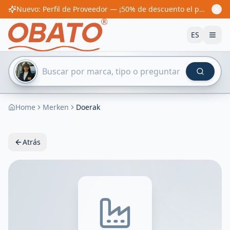
Nuevo: Perfil de Proveedor — ¡50% de descuento el primer año! Desde 60€/año
ES
Home
Merken
Doerak
Atrás