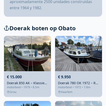
aproximadamente 2500 unidades construidas
entre 1964 y 1982.
Doerak boten op Obato
€ 15.000
€ 9.950
Doerak 850 AK – Klassieker met achterkajuit en topkuiptent
Doerak 780 OK 1972 – Ruime Open Kuip
motorboot • 1979 • 8.5m
motorboot • 1972 • 7.8m
Grou
Haarlem