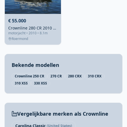
€ 55.000
Crownline 280 CR 2010 – Sportieve daycruiser met hut
motorjacht • 2010 • 8.1m
Roermond
Bekende modellen
Crownline 250 CR
270 CR
280 CRX
310 CRX
310 XSS
330 XSS
Vergelijkbare merken als Crownline
Carolina Classic
(United States)