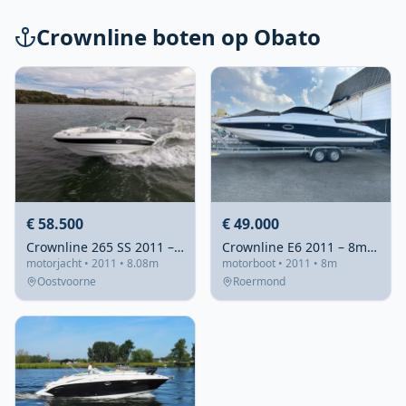
Crownline boten op Obato
€ 58.500
€ 49.000
Crownline 265 SS 2011 – 300 pk, droog gestald
Crownline E6 2011 – 8m bowrider met 300pk Mercruiser
motorjacht • 2011 • 8.08m
motorboot • 2011 • 8m
Oostvoorne
Roermond