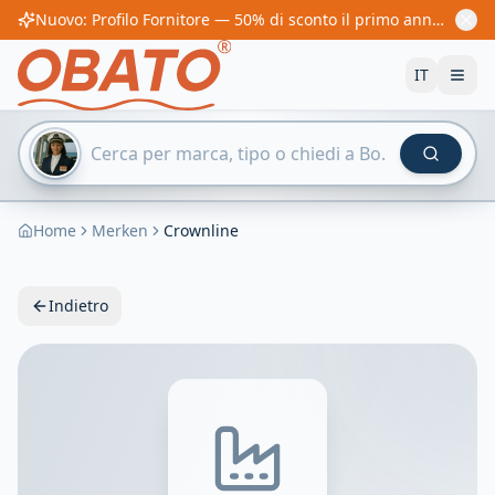
Nuovo: Profilo Fornitore — 50% di sconto il primo anno! Da 60€/anno
IT
Home
Merken
Crownline
Indietro