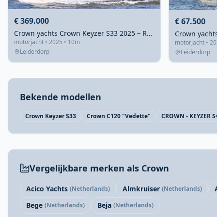
€ 369.000
€ 67.500
Crown yachts Crown Keyzer S33 2025 – Record-lage doorvaarthoogte
motorjacht • 2025 • 10m
motorjacht • 2
Leiderdorp
Leiderdorp
Bekende modellen
Crown Keyzer S33
Crown C120 "Vedette"
CROWN - KEYZER S
Vergelijkbare merken als Crown
Acico Yachts
Almkruiser
(Netherlands)
(Netherlands)
Bege
Beja
(Netherlands)
(Netherlands)