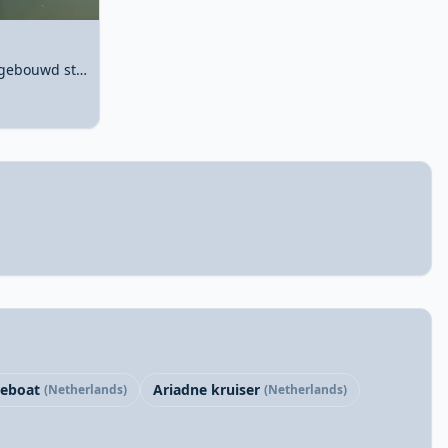
Crown 1020 GSAK 1991 – werfgebouwd stalen motorjacht
eboat
Ariadne kruiser
(Netherlands)
(Netherlands)