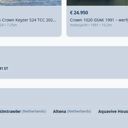
€ 24.950
Crown yachts Crown Keyzer S24 TCC 2024 – Aluminium tender met hut
024 • 7.25m
motorjacht • 1991 • 10.2m
41 ST
Almtrawler
Altena
Aquavive Hous
(Netherlands)
(Netherlands)