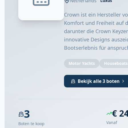
Netherlands
Luxus
Crown ist ein Hersteller 
Komfort und Freiheit auf d
darunter die Crown Keyzer
innovative Designs auszeic
Bootserlebnis für anspruc
Motor Yachts
Houseboats
Bekijk alle 3 boten
3
€ 2
Vanaf
Boten te koop