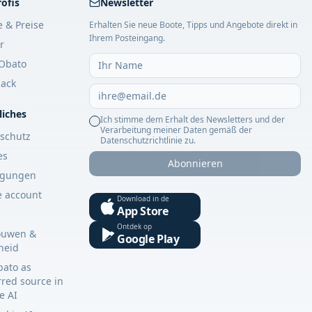
rofis
Newsletter
e & Preise
Erhalten Sie neue Boote, Tipps und Angebote direkt in
Ihrem Posteingang.
r
Obato
ack
liches
Ich stimme dem Erhalt des Newsletters und der
Verarbeitung meiner Daten gemäß der
schutz
Datenschutzrichtlinie zu.
es
Abonnieren
ngungen
e account
Download in de
App Store
Ontdek op
ouwen &
Google Play
gheid
bato as
rred source in
e AI