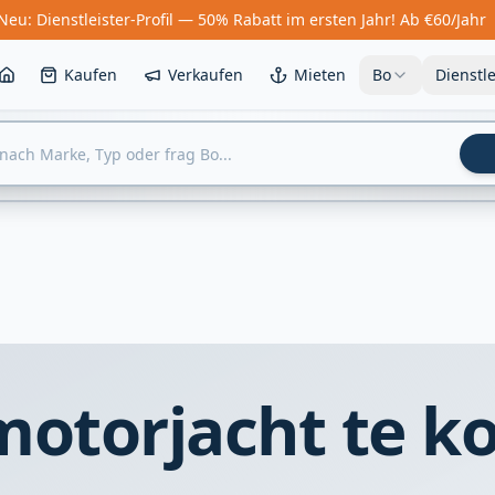
Neu: Dienstleister-Profil — 50% Rabatt im ersten Jahr! Ab €60/Jahr
Kaufen
Verkaufen
Mieten
Bo
Dienstl
otorjacht te k