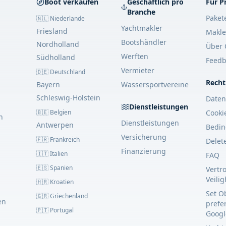
Boot verkaufen
Geschäftlich pro
Für P
Branche
Paket
🇳🇱 Niederlande
Yachtmakler
Friesland
Makle
Bootshändler
Nordholland
Über 
Werften
Südholland
Feedb
Vermieter
🇩🇪 Deutschland
Recht
Bayern
Wassersportvereine
Schleswig-Holstein
Daten
Dienstleistungen
🇧🇪 Belgien
Cooki
n
Dienstleistungen
Antwerpen
Bedi
Versicherung
🇫🇷 Frankreich
Delet
Finanzierung
🇮🇹 Italien
FAQ
🇪🇸 Spanien
Vertr
Veili
🇭🇷 Kroatien
Set O
🇬🇷 Griechenland
en
prefe
🇵🇹 Portugal
Googl