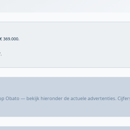
€ 369.000.
.
op Obato — bekijk hieronder de actuele advertenties. Cijfe