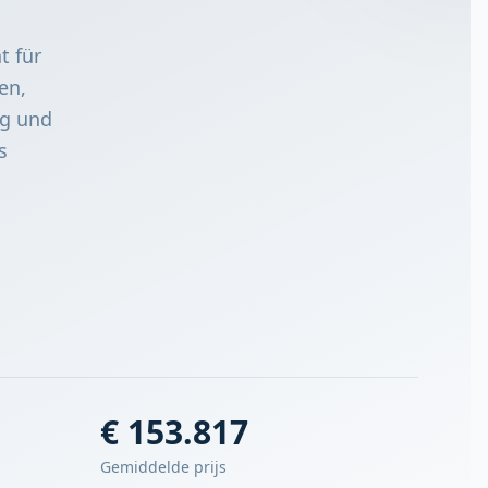
t für
en,
ng und
s
€ 153.817
Gemiddelde prijs