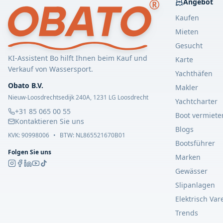
Angebot
Kaufen
Mieten
Gesucht
KI-Assistent Bo hilft Ihnen beim Kauf und
Karte
Verkauf von Wassersport.
Yachthäfen
Obato B.V.
Makler
Nieuw-Loosdrechtsedijk 240A, 1231 LG Loosdrecht
Yachtcharter
+31 85 065 00 55
Boot vermiete
Kontaktieren Sie uns
Blogs
KVK:
90998006
•
BTW: NL865521670B01
Bootsführer
Folgen Sie uns
Marken
Gewässer
Slipanlagen
Elektrisch Var
Trends