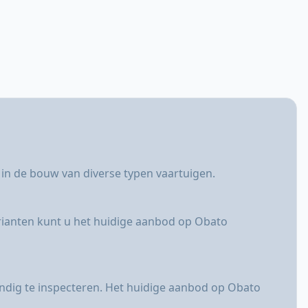
e in de bouw van diverse typen vaartuigen.
arianten kunt u het huidige aanbod op Obato
ondig te inspecteren. Het huidige aanbod op Obato