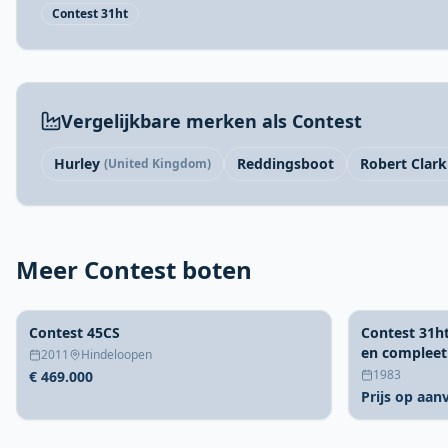
Contest 31ht
Vergelijkbare merken als Contest
Hurley
Reddingsboot
Robert Clark
(United Kingdom)
Meer Contest boten
Contest 45CS
Contest 31h
en compleet
2011
Hindeloopen
1983
€ 469.000
Prijs op aan