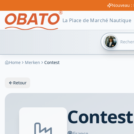
Nouveau : 
La Place de Marché Nautique
Home
Merken
Contest
Retour
Contest
France