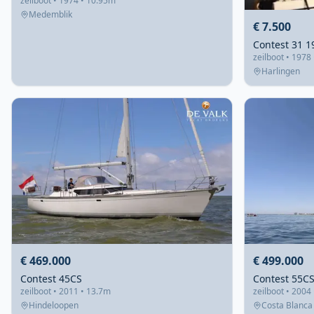
zeilboot • 1974 • 10.95m
Medemblik
€ 7.500
zeilboot • 1978
Harlingen
€ 469.000
€ 499.000
Contest 45CS
Contest 55C
zeilboot • 2011 • 13.7m
zeilboot • 2004
Hindeloopen
Costa Blanca