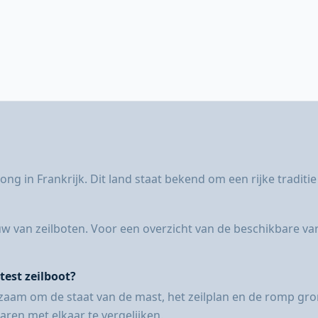
g in Frankrijk. Dit land staat bekend om een rijke traditi
ouw van zeilboten. Voor een overzicht van de beschikbare v
test zeilboot?
adzaam om de staat van de mast, het zeilplan en de romp gr
ren met elkaar te vergelijken.