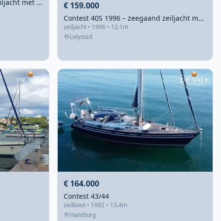
Contest 38S 1990 – Sportief zeiljacht met vleugelkiel
€ 159.000
Contest 40S 1996 – zeegaand zeiljacht met vleugelkiel
zeiljacht • 1996 • 12.1m
Lelystad
€ 164.000
Contest 43/44
zeilboot • 1992 • 13.4m
Hamburg