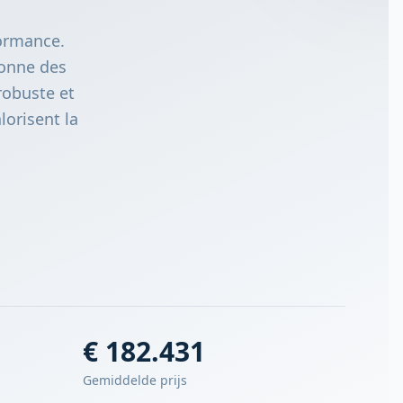
formance.
donne des
robuste et
lorisent la
€ 182.431
Gemiddelde prijs