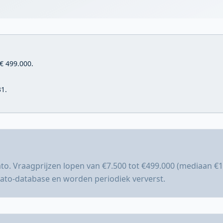
€ 499.000.
31.
ato. Vraagprijzen lopen van €7.500 tot €499.000 (mediaan €
bato-database en worden periodiek ververst.