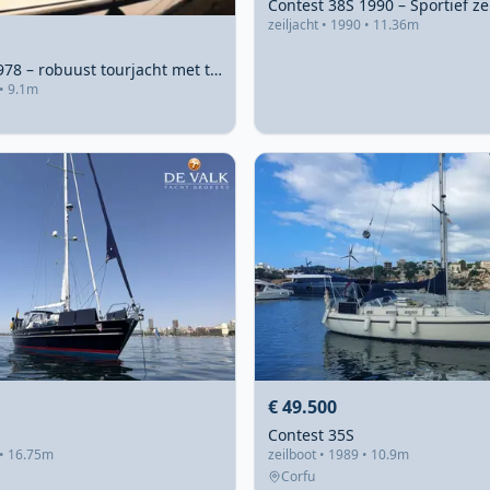
zeiljacht • 1990 • 11.36m
Contest 31 1978 – robuust tourjacht met teakdek
 • 9.1m
€ 49.500
S
Contest 35S
 • 16.75m
zeilboot • 1989 • 10.9m
Corfu