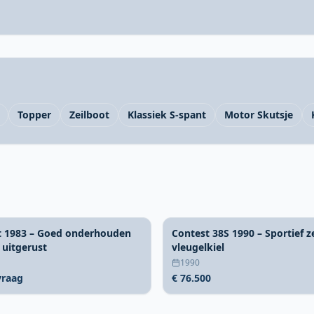
Topper
Zeilboot
Klassiek S-spant
Motor Skutsje
t 1983 – Goed onderhouden
Contest 38S 1990 – Sportief z
 uitgerust
vleugelkiel
1990
vraag
€ 76.500