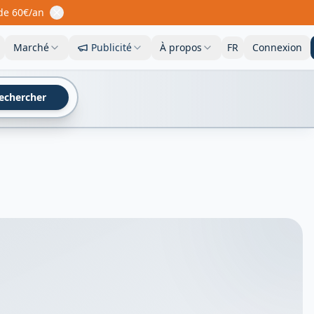
 de 60€/an
Marché
Publicité
À propos
FR
Connexion
echercher