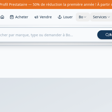
Profil Prestataire — 50% de réduction la première année ! À partir
Acheter
Vendre
Louer
Bo
Services
R