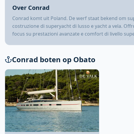
Over Conrad
Conrad komt uit Poland. De werf staat bekend om supe
costruzione di superyacht di lusso e yacht a vela. Of
focus su prestazioni avanzate e comfort di livello sup
Conrad boten op Obato