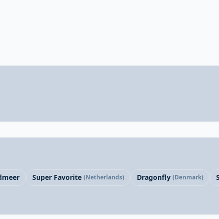
dmeer
Super Favorite
Dragonfly
(Netherlands)
(Denmark)