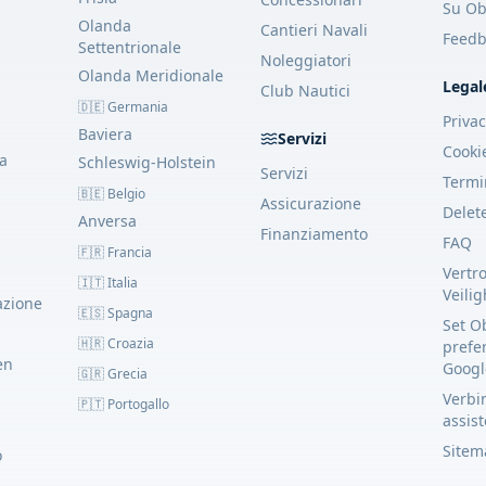
Su Ob
Olanda
Cantieri Navali
Feedb
Settentrionale
Noleggiatori
Olanda Meridionale
Legal
Club Nautici
🇩🇪 Germania
Priva
Baviera
Servizi
Cooki
ua
Schleswig-Holstein
Servizi
Termi
🇧🇪 Belgio
Assicurazione
Delet
Anversa
Finanziamento
FAQ
🇫🇷 Francia
Vertr
🇮🇹 Italia
Veili
azione
🇪🇸 Spagna
Set O
🇭🇷 Croazia
prefe
en
Googl
🇬🇷 Grecia
Verbin
🇵🇹 Portogallo
assis
Sitem
o