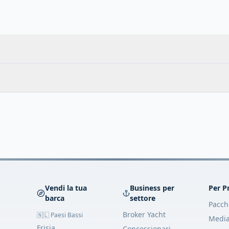
Vendi la tua
Business per
Per P
barca
settore
Pacche
Broker Yacht
🇳🇱 Paesi Bassi
Media
Frisia
Concessionari