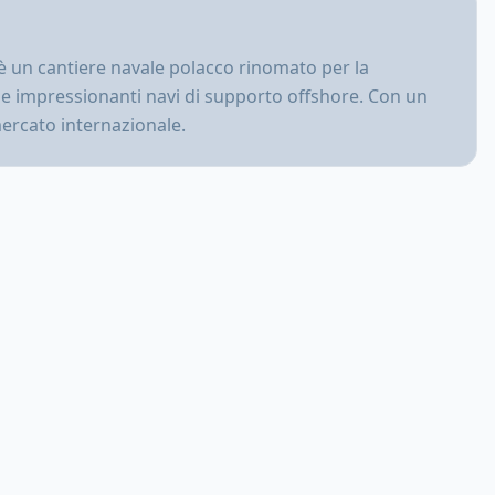
è un cantiere navale polacco rinomato per la
lle impressionanti navi di supporto offshore. Con un
mercato internazionale.