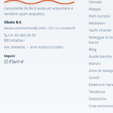
Cercato
L'assistente IA Bo ti aiuta ad acquistare e
Mappa
vendere sport acquatici.
Porti turistici
Obato B.V.
Mediatori
Nieuw-Loosdrechtsedijk 240A, 1231 LG Loosdrecht
Yacht Charter
+31 85 065 00 55
Noleggia la t
Contattaci
barca
KVK:
90998006
•
BTW: NL865521670B01
Blog
Seguici
Guide barche
Marchi
Zone di navig
Scivoli
Elektrisch Var
Tendenze
Statistiche
Crea annunci