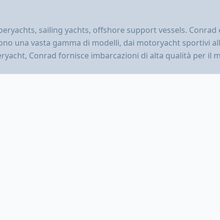
ryachts, sailing yachts, offshore support vessels. Conrad 
frono una vasta gamma di modelli, dai motoryacht sportivi a
eryacht, Conrad fornisce imbarcazioni di alta qualità per il 