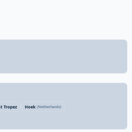
St Tropez
Hoek
(Netherlands)