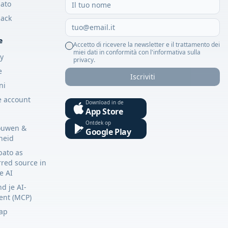
ato
ack
e
Accetto di ricevere la newsletter e il trattamento dei
miei dati in conformità con l'informativa sulla
cy
privacy.
e
Iscriviti
ni
e account
Download in de
App Store
Ontdek op
ouwen &
Google Play
gheid
bato as
rred source in
e AI
d je AI-
tent (MCP)
ap