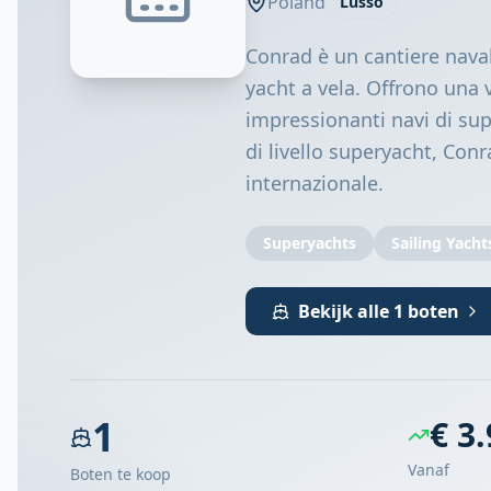
Poland
Lusso
Conrad è un cantiere naval
yacht a vela. Offrono una 
impressionanti navi di su
di livello superyacht, Conr
internazionale.
Superyachts
Sailing Yacht
Bekijk alle 1 boten
1
€ 3
Vanaf
Boten te koop