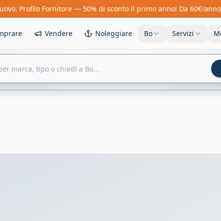
uovo: Profilo Fornitore — 50% di sconto il primo anno! Da 60€/anno
mprare
Vendere
Noleggiare
Bo
Servizi
M