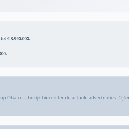
tot € 3.990.000.
000.
op Obato — bekijk hieronder de actuele advertenties. Cijf