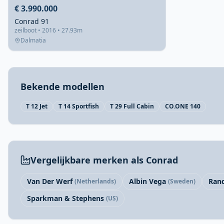
€ 3.990.000
Conrad 91
zeilboot • 2016 • 27.93m
Dalmatia
Bekende modellen
T 12 Jet
T 14 Sportfish
T 29 Full Cabin
CO.ONE 140
Vergelijkbare merken als Conrad
Van Der Werf
Albin Vega
Ran
(Netherlands)
(Sweden)
Sparkman & Stephens
(US)