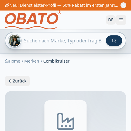
Neu: Dienstleister-Profil — 50% Rabatt im ersten Jahr! Ab €60/Jahr
DE
Home
Merken
Combikruiser
Zurück