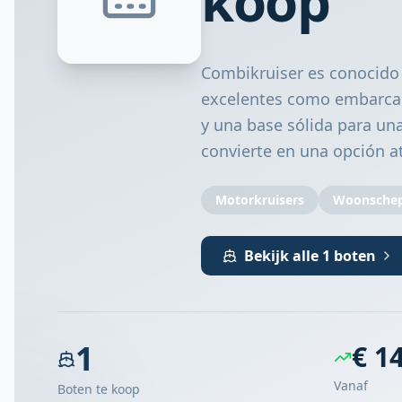
koop
Combikruiser es conocido
excelentes como embarcaci
y una base sólida para una
convierte en una opción a
Motorkruisers
Woonsche
Bekijk alle 1 boten
1
€ 1
Vanaf
Boten te koop