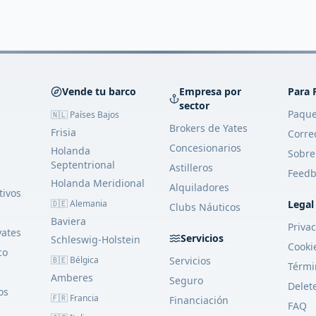
Vende tu barco
Empresa por
Para 
sector
Paque
🇳🇱 Países Bajos
Brokers de Yates
Frisia
Corre
Concesionarios
Holanda
Sobre
Septentrional
Astilleros
Feedb
Holanda Meridional
Alquiladores
tivos
🇩🇪 Alemania
Legal
Clubs Náuticos
Baviera
Priva
yates
Servicios
Schleswig-Holstein
Cooki
co
🇧🇪 Bélgica
Servicios
Térmi
Amberes
Seguro
Delet
os
🇫🇷 Francia
Financiación
FAQ