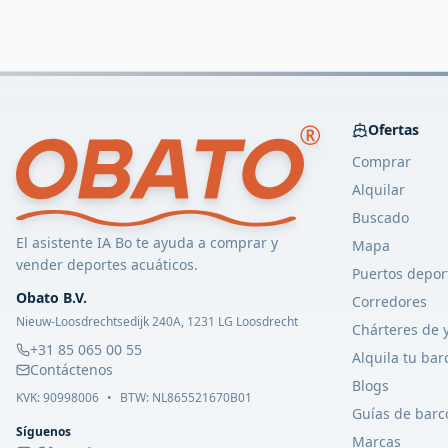
Ofertas
Comprar
Alquilar
Buscado
El asistente IA Bo te ayuda a comprar y
Mapa
vender deportes acuáticos.
Puertos depor
Obato B.V.
Corredores
Nieuw-Loosdrechtsedijk 240A, 1231 LG Loosdrecht
Chárteres de 
+31 85 065 00 55
Alquila tu bar
Contáctenos
Blogs
KVK:
90998006
•
BTW: NL865521670B01
Guías de barc
Síguenos
Marcas