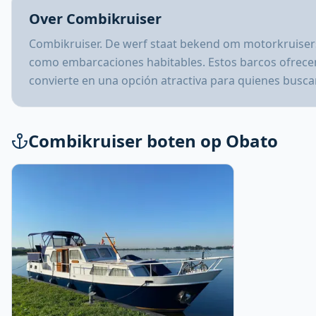
Over Combikruiser
Combikruiser. De werf staat bekend om motorkruiser
como embarcaciones habitables. Estos barcos ofrecen 
convierte en una opción atractiva para quienes busca
Combikruiser boten op Obato