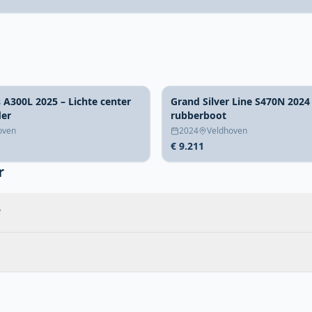
s A300L 2025 – Lichte center
Grand Silver Line S470N 2024
der
rubberboot
oven
2024
Veldhoven
€ 9.211
r
?