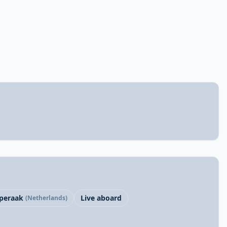
pperaak
Live aboard
(Netherlands)