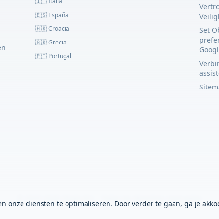
🇮🇹 Italia
Vertr
🇪🇸 España
Veili
🇭🇷 Croacia
Set O
prefe
🇬🇷 Grecia
en
Googl
🇵🇹 Portugal
Verbin
assis
Sitem
© 2023–2026 Obato B.V. - Todos los derechos reservados
n onze diensten te optimaliseren. Door verder te gaan, ga je akko