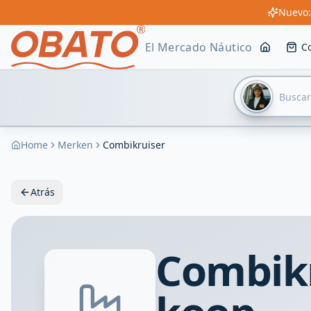
Nuevo:
El Mercado Náutico
C
Home
Merken
Combikruiser
Atrás
Combikr