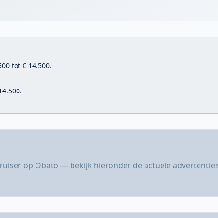
00 tot € 14.500.
14.500.
uiser op Obato — bekijk hieronder de actuele advertenties