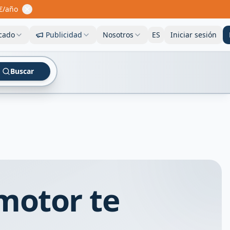
€/año
cado
Publicidad
Nosotros
ES
Iniciar sesión
Buscar
motor te