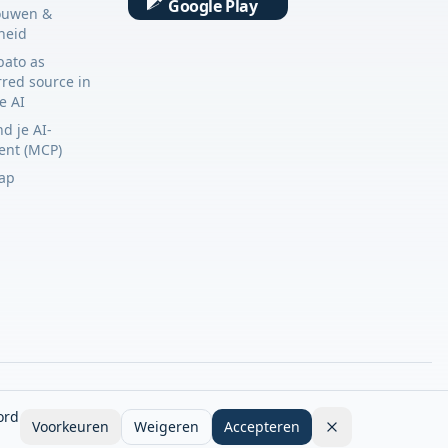
Google Play
ouwen &
gheid
bato as
rred source in
e AI
d je AI-
tent (MCP)
ap
ord
Voorkeuren
Weigeren
Accepteren