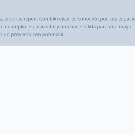
s, woonschepen. Combikruiser es conocido por sus espacio
un amplio espacio vital y una base sólida para una mayor p
n un proyecto con potencial.