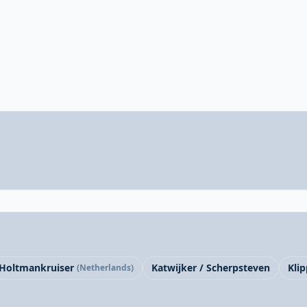
Holtmankruiser
Katwijker / Scherpsteven
Kli
(Netherlands)