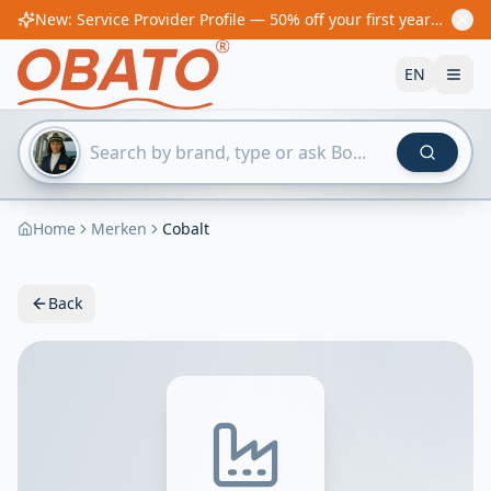
New: Service Provider Profile — 50% off your first year! From €60/year
EN
Home
Merken
Cobalt
Back