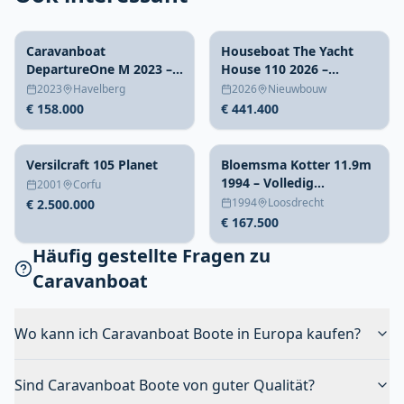
Caravanboat
Houseboat The Yacht
DepartureOne M 2023 –
House 110 2026 –
trailerbaar woonschip
Nieuwbouw stalen
2023
Havelberg
2026
Nieuwbouw
woonboot
€ 158.000
€ 441.400
Versilcraft 105 Planet
Bloemsma Kotter 11.9m
1994 – Volledig
2001
Corfu
gerenoveerd aluminium
1994
Loosdrecht
€ 2.500.000
€ 167.500
Häufig gestellte Fragen zu
Caravanboat
Wo kann ich Caravanboat Boote in Europa kaufen?
Sind Caravanboat Boote von guter Qualität?