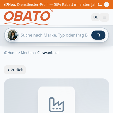
Neu: Dienstleister-Profil — 50% Rabatt im ersten Jahr! Ab €60/Jahr
DE
Home
Merken
Caravanboat
Zurück