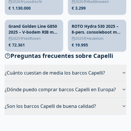
futuristische stuur
2026
Loosdrecht
2026
Waddinxveen
€ 1.130.000
€ 3.299
Grand Golden Line G850
ROTO Hydra 530 2025 –
2025 – V-bodem RIB met
8-pers. consoleboot met
day cruiser luxe
AirStep
2025
Veldhoven
2025
Heukelum
€ 72.361
€ 19.995
Preguntas frecuentes sobre Capelli
¿Cuánto cuestan de media los barcos Capelli?
¿Dónde puedo comprar barcos Capelli en Europa?
¿Son los barcos Capelli de buena calidad?