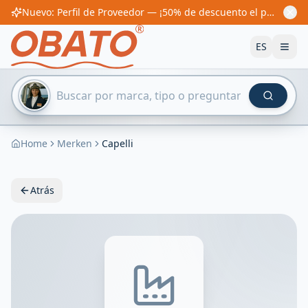
Nuevo: Perfil de Proveedor — ¡50% de descuento el primer año! Desde 60€/año
ES
Home
Merken
Capelli
Atrás