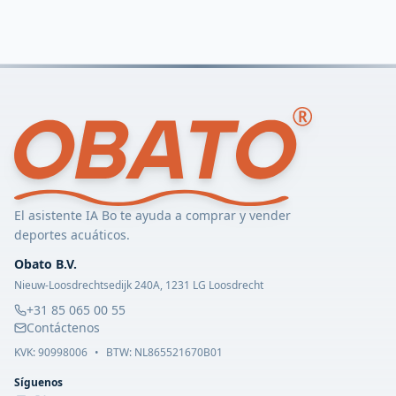
El asistente IA Bo te ayuda a comprar y vender
deportes acuáticos.
Obato B.V.
Nieuw-Loosdrechtsedijk 240A, 1231 LG Loosdrecht
+31 85 065 00 55
Contáctenos
KVK:
90998006
•
BTW: NL865521670B01
Síguenos