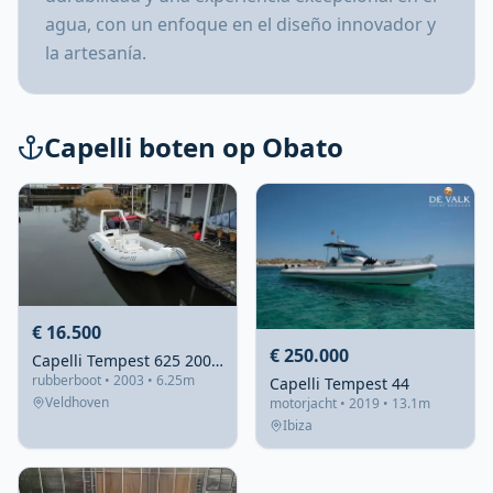
agua, con un enfoque en el diseño innovador y
la artesanía.
Capelli boten op Obato
€ 16.500
€ 250.000
Capelli Tempest 625 2003 – snelle RIB met 225pk Evinrude
rubberboot • 2003 • 6.25m
Capelli Tempest 44
Veldhoven
motorjacht • 2019 • 13.1m
Ibiza