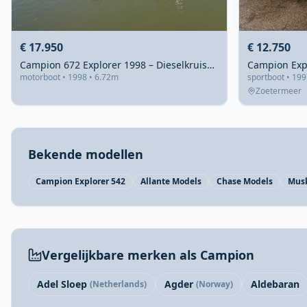
€ 17.950
€ 12.750
Campion 672 Explorer 1998 – Dieselkruiser met boegschroef
motorboot • 1998 • 6.72m
sportboot • 199
Zoetermeer
Bekende modellen
Campion Explorer 542
Allante Models
Chase Models
Mus
Vergelijkbare merken als Campion
Adel Sloep
Agder
Aldebaran
(Netherlands)
(Norway)