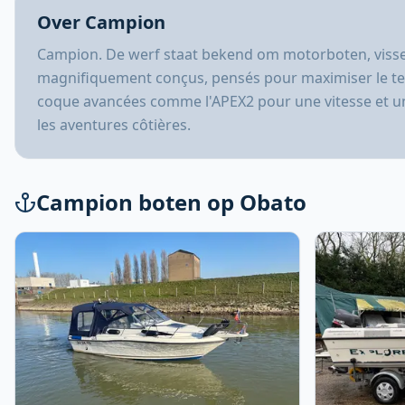
Over Campion
Campion. De werf staat bekend om motorboten, visser
magnifiquement conçus, pensés pour maximiser le temps
coque avancées comme l'APEX2 pour une vitesse et une
les aventures côtières.
Campion boten op Obato