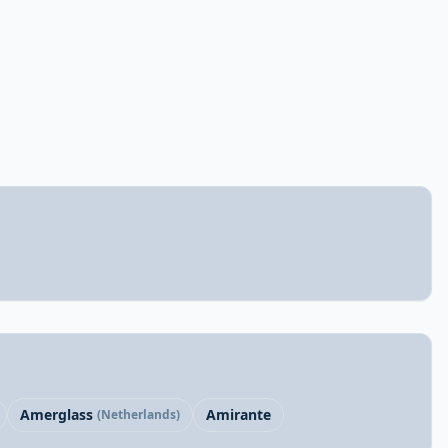
Amerglass
Amirante
(Netherlands)