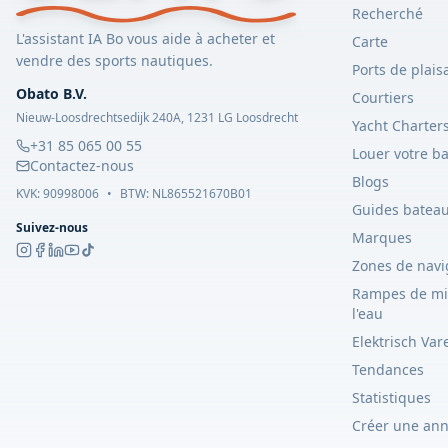
Recherché
L'assistant IA Bo vous aide à acheter et
Carte
vendre des sports nautiques.
Ports de plais
Obato B.V.
Courtiers
Nieuw-Loosdrechtsedijk 240A, 1231 LG Loosdrecht
Yacht Charter
+31 85 065 00 55
Louer votre b
Contactez-nous
Blogs
KVK:
90998006
•
BTW: NL865521670B01
Guides batea
Suivez-nous
Marques
Zones de navi
Rampes de mi
l'eau
Elektrisch Var
Tendances
Statistiques
Créer une an