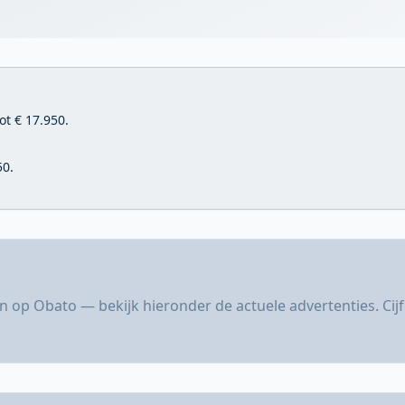
ot € 17.950.
50.
n op Obato — bekijk hieronder de actuele advertenties. Ci