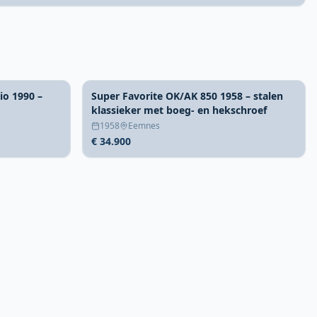
io 1990 –
Super Favorite OK/AK 850 1958 – stalen
klassieker met boeg- en hekschroef
1958
Eemnes
€ 34.900