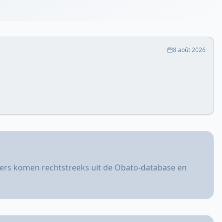
8 août 2026
jfers komen rechtstreeks uit de Obato-database en