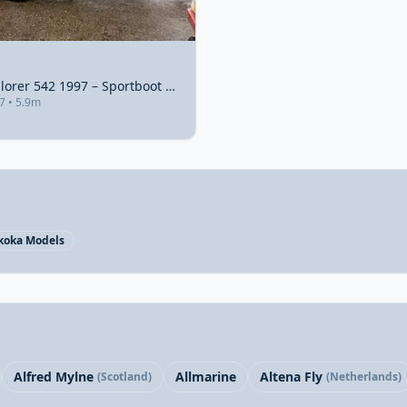
Campion Explorer 542 1997 – Sportboot met Suzuki 140pk
7 • 5.9m
koka Models
Alfred Mylne
Allmarine
Altena Fly
(Scotland)
(Netherlands)