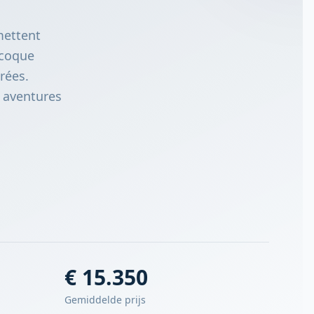
mettent
 coque
rées.
s aventures
€ 15.350
Gemiddelde prijs