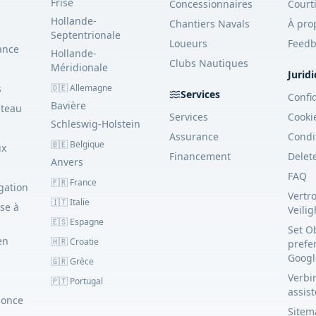
Frise
Concessionnaires
Court
Hollande-
Chantiers Navals
À pro
Septentrionale
Loueurs
Feedb
ance
Hollande-
Clubs Nautiques
Méridionale
Jurid
s
🇩🇪 Allemagne
Services
Confid
Bavière
ateau
Services
Cooki
Schleswig-Holstein
Assurance
Condi
🇧🇪 Belgique
ux
Financement
Delet
Anvers
FAQ
🇫🇷 France
gation
Vertr
🇮🇹 Italie
se à
Veili
🇪🇸 Espagne
Set O
en
🇭🇷 Croatie
prefe
Googl
🇬🇷 Grèce
Verbin
🇵🇹 Portugal
assis
nonce
Sitem