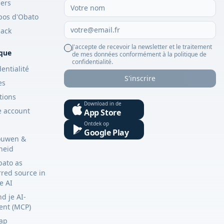
iers
pos d'Obato
ack
J'accepte de recevoir la newsletter et le traitement
ique
de mes données conformément à la politique de
confidentialité.
entialité
S'inscrire
es
tions
Download in de
e account
App Store
Ontdek op
Google Play
ouwen &
gheid
bato as
rred source in
e AI
d je AI-
tent (MCP)
ap