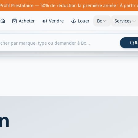
Profil Prestataire — 50% de réduction la première année ! À partir
Acheter
Vendre
Louer
Bo
Services
R
n