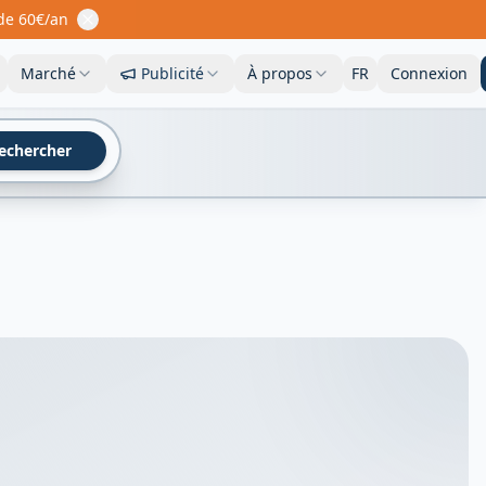
 de 60€/an
Marché
Publicité
À propos
FR
Connexion
echercher