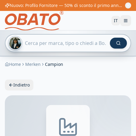
Nuovo: Profilo Fornitore — 50% di sconto il primo anno! Da 60€/anno
IT
Home
Merken
Campion
Indietro