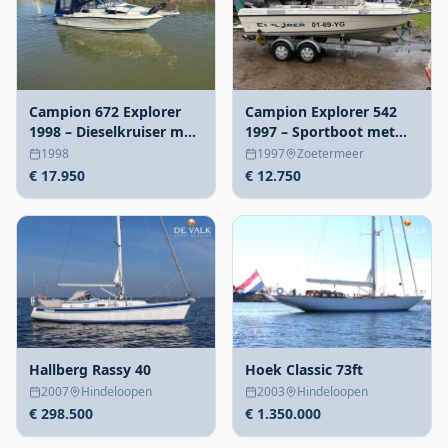
Campion 672 Explorer
Campion Explorer 542
1998 – Dieselkruiser met
1997 – Sportboot met
boegschroef
Suzuki 140pk
1998
1997
Zoetermeer
€ 17.950
€ 12.750
Hallberg Rassy 40
Hoek Classic 73ft
2007
Hindeloopen
2003
Hindeloopen
€ 298.500
€ 1.350.000