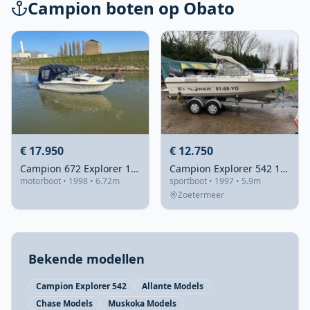
Campion
boten op Obato
€ 17.950
€ 12.750
Campion 672 Explorer 1998 – Dieselkruiser met boegschroef
Campion Explorer 542 1997 – Sportboot met Suzuki 140pk
motorboot
• 1998
• 6.72m
sportboot
• 1997
• 5.9m
Zoetermeer
Bekende modellen
Campion Explorer 542
Allante Models
Chase Models
Muskoka Models