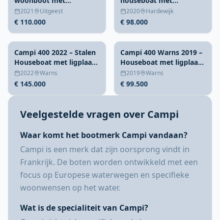
woonboot met
houseboat met
verhuurmogelijkheid
charteroptie Harderwijk
2021
Uitgeest
2020
Hardewijk
€ 110.000
€ 98.000
Campi 400 2022 – Stalen
Campi 400 Warns 2019 –
Houseboat met ligplaats
Houseboat met ligplaats
Warns
en steiger
2022
Warns
2019
Warns
€ 145.000
€ 99.500
Veelgestelde vragen over Campi
Waar komt het bootmerk Campi vandaan?
Campi is een merk dat zijn oorsprong vindt in
Frankrijk. De boten worden ontwikkeld met een
focus op Europese waterwegen en specifieke
woonwensen op het water.
Wat is de specialiteit van Campi?