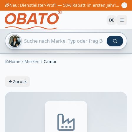
Neu: Dienstleister-Profil — 50% Rabatt im ersten Jahr! Ab €60/Jahr
DE
Home
Merken
Campi
Zurück