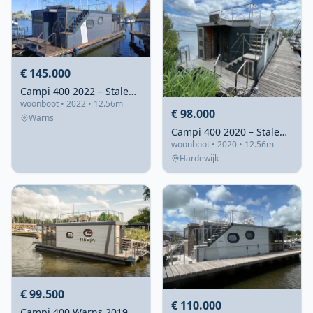
€ 145.000
Campi 400 2022 – Stalen Houseboat met ligplaats Warns
woonboot • 2022 • 12.56m
€ 98.000
Warns
Campi 400 2020 – Stalen houseboat met charteroptie Harderwijk
woonboot • 2020 • 12.56m
Hardewijk
€ 99.500
€ 110.000
Campi 400 Warns 2019 – Houseboat met ligplaats en steiger