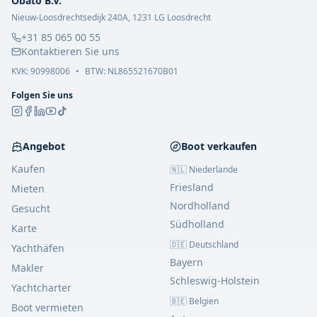
Obato B.V.
Nieuw-Loosdrechtsedijk 240A, 1231 LG Loosdrecht
+31 85 065 00 55
Kontaktieren Sie uns
KVK:
90998006
•
BTW: NL865521670B01
Folgen Sie uns
Angebot
Boot verkaufen
Kaufen
🇳🇱 Niederlande
Friesland
Mieten
Nordholland
Gesucht
Südholland
Karte
🇩🇪 Deutschland
Yachthäfen
Bayern
Makler
Schleswig-Holstein
Yachtcharter
🇧🇪 Belgien
Boot vermieten