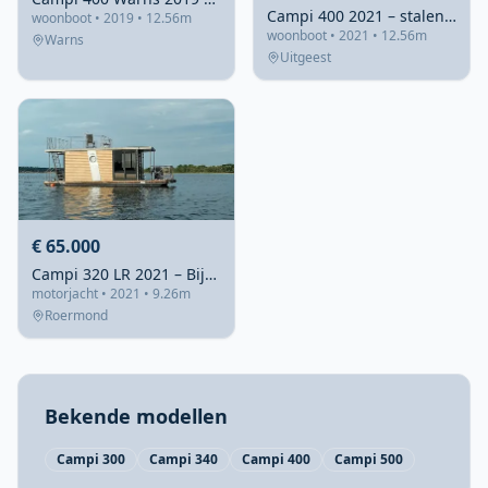
Campi 400 2021 – stalen woonboot met verhuurmogelijkheid
woonboot • 2019 • 12.56m
woonboot • 2021 • 12.56m
Warns
Uitgeest
€ 65.000
Campi 320 LR 2021 – Bijna nieuwe motorboot met ruime stahoogte
motorjacht • 2021 • 9.26m
Roermond
Bekende modellen
Campi 300
Campi 340
Campi 400
Campi 500