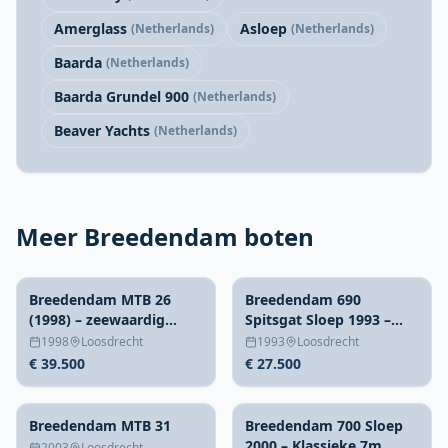
Amerglass
Asloep
(Netherlands)
(Netherlands)
Baarda
(Netherlands)
Baarda Grundel 900
(Netherlands)
Beaver Yachts
(Netherlands)
Meer Breedendam boten
Breedendam MTB 26
Breedendam 690
(1998) – zeewaardig
Spitsgat Sloep 1993 –
klassiek motorjacht
Klassieke houten sloep
1998
Loosdrecht
1993
Loosdrecht
€ 39.500
€ 27.500
Breedendam MTB 31
Breedendam 700 Sloep
2000 – Klassieke 7m
2003
Loosdrecht