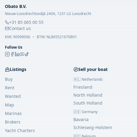
Obato B.V.
Nieuw-Loosdrechtsedijk 240A, 1231 LG Loosdrecht
+31 85 065 00 55
Contact us
KVK:
90998006
•
BTW: NL865521670B01
Follow Us
Listings
Sell your boat
Buy
🇳🇱 Netherlands
Friesland
Rent
North Holland
Wanted
South Holland
Map
🇩🇪 Germany
Marinas
Bavaria
Brokers
Schleswig-Holstein
Yacht Charters
🇧🇪 Belgium