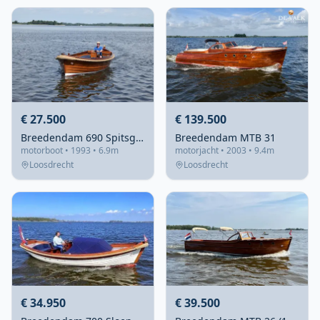
€ 27.500
€ 139.500
Breedendam 690 Spitsgat Sloep 1993 – Klassieke houten sloep
Breedendam MTB 31
motorboot • 1993 • 6.9m
motorjacht • 2003 • 9.4m
Loosdrecht
Loosdrecht
€ 34.950
€ 39.500