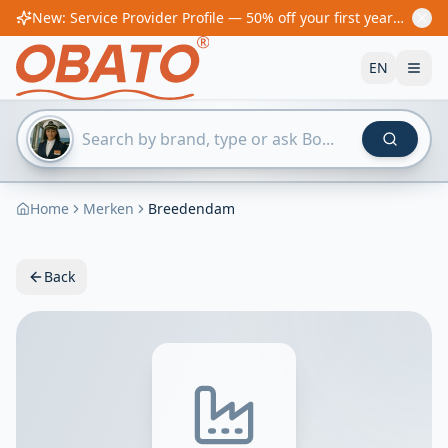
New: Service Provider Profile — 50% off your first year! From €60/year
EN
Home
Merken
Breedendam
Back