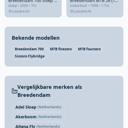
Breedendam 700 Sloep 2000 – Klassieke 7m diesel sloep
Breedendam MTB 26 (1998) – zeewaardig klassiek motorjacht
sloep • 2000 • 7m
motorboot • 1998 • 7.7m
Loosdrecht
Loosdrecht
Bekende modellen
Breedendam 700
MTB fivezero
MTB fourzero
Sixzero Flybridge
Vergelijkbare merken als
Breedendam
Adel Sloep
(Netherlands)
Akerboom
(Netherlands)
Altena Fly
(Netherlands)