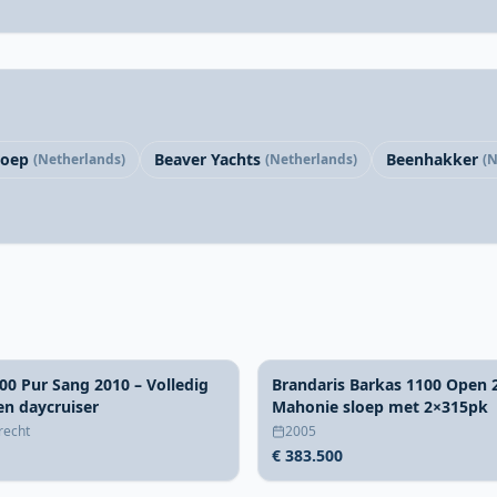
loep
Beaver Yachts
Beenhakker
(Netherlands)
(Netherlands)
(N
00 Pur Sang 2010 – Volledig
Brandaris Barkas 1100 Open 
en daycruiser
Mahonie sloep met 2×315pk
recht
2005
€ 383.500