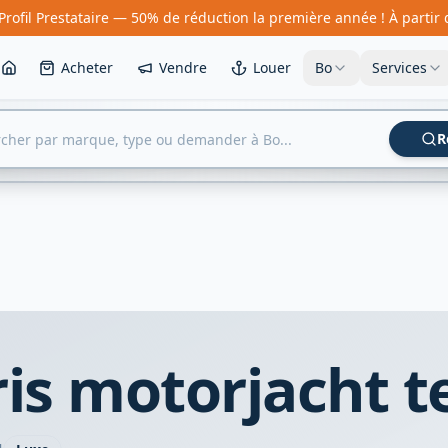
Profil Prestataire — 50% de réduction la première année ! À partir
Acheter
Vendre
Louer
Bo
Services
R
is motorjacht t