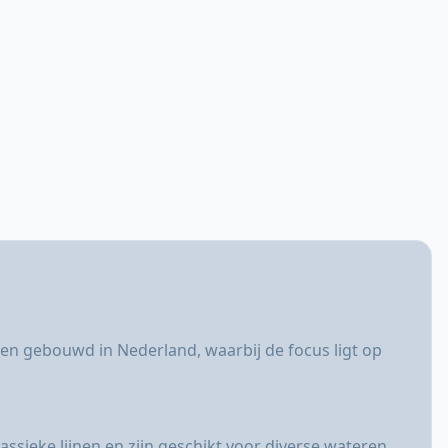
en gebouwd in Nederland, waarbij de focus ligt op
sieke lijnen en zijn geschikt voor diverse wateren,