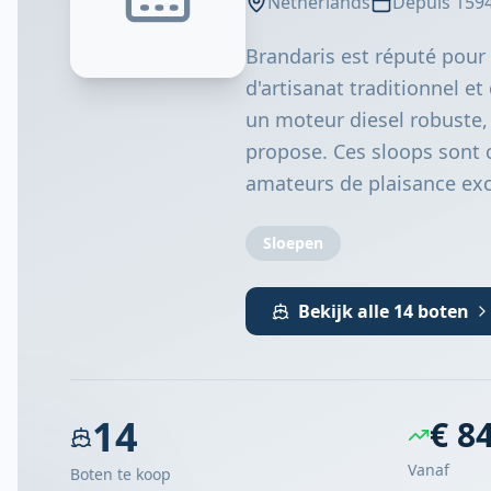
Netherlands
Depuis 159
Brandaris est réputé pour 
d'artisanat traditionnel e
un moteur diesel robuste, 
propose. Ces sloops sont c
amateurs de plaisance exc
Sloepen
Bekijk alle 14 boten
14
€ 8
Vanaf
Boten te koop