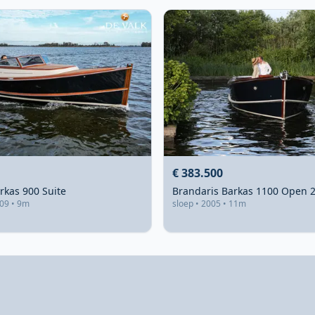
€ 383.500
rkas 900 Suite
009 • 9m
sloep • 2005 • 11m