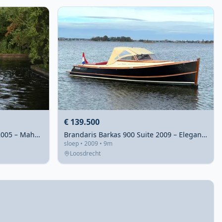
€ 139.500
Brandaris Barkas 1100 Open 2005 – Mahonie sloep met 2×315pk
Brandaris Barkas 900 Suite 2009 – Elegante allrounder met 213 uur
sloep • 2009 • 9m
Loosdrecht