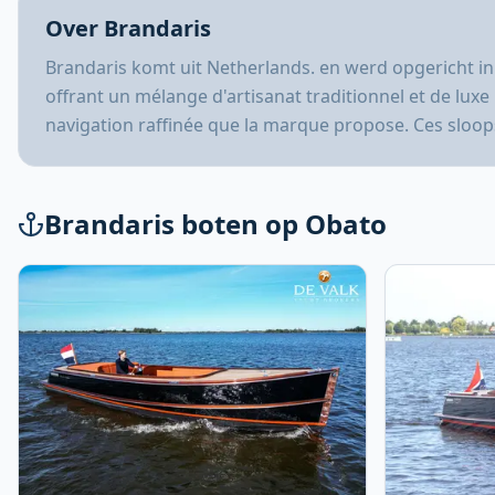
Over Brandaris
Brandaris komt uit Netherlands. en werd opgericht in
offrant un mélange d'artisanat traditionnel et de luxe
navigation raffinée que la marque propose. Ces sloops 
Brandaris boten op Obato