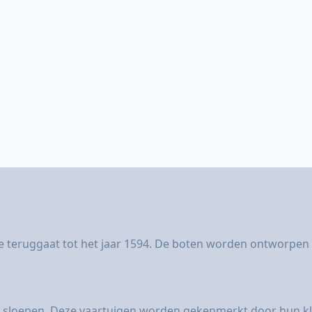
ie teruggaat tot het jaar 1594. De boten worden ontworpen 
n sloepen. Deze vaartuigen worden gekenmerkt door hun klas