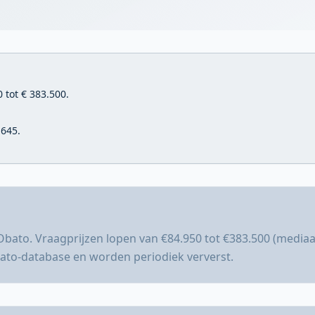
 tot € 383.500.
.645.
 Obato. Vraagprijzen lopen van €84.950 tot €383.500 (media
bato-database en worden periodiek ververst.