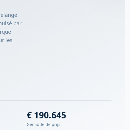
mélange
pulsé par
arque
ur les
€ 190.645
Gemiddelde prijs