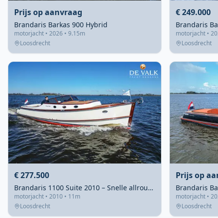
Prijs op aanvraag
€ 249.000
Brandaris Barkas 900 Hybrid
Brandaris Ba
motorjacht • 2026 • 9.15m
motorjacht • 2
Loosdrecht
Loosdrecht
€ 277.500
Prijs op a
Brandaris 1100 Suite 2010 – Snelle allrounder met klassiek design
motorjacht • 2010 • 11m
motorjacht • 2
Loosdrecht
Loosdrecht