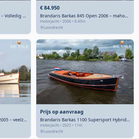
€ 84.950
Brandaris 1100 Pur Sang 2010 – Volledig gerefitte open daycruiser
Brandaris Barkas 845 Open 2006 – mahonie interieur, 160 pk
motorjacht • 2006 • 8.45m
Loosdrecht
Prijs op aanvraag
Brandaris Barkas 1100 Cabin 2005 – veelzijdig & snel
Brandaris Barkas 1100 Supersport Hybrid 2025 – emissieloos varen
motorjacht • 2025 • 11m
Loosdrecht