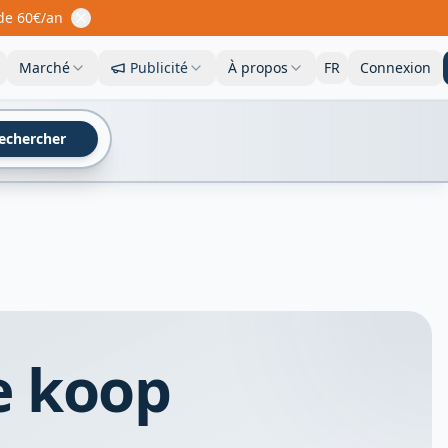
 de 60€/an
Marché
Publicité
À propos
FR
Connexion
echercher
e koop