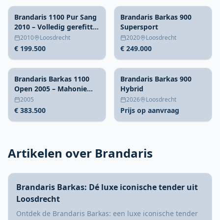
Brandaris 1100 Pur Sang
Brandaris Barkas 900
2010 – Volledig gerefitte
Supersport
open daycruiser
2010
Loosdrecht
2020
Loosdrecht
€ 199.500
€ 249.000
Brandaris Barkas 1100
Brandaris Barkas 900
Open 2005 – Mahonie
Hybrid
sloep met 2×315pk
2005
2026
Loosdrecht
€ 383.500
Prijs op aanvraag
Artikelen over Brandaris
Brandaris Barkas: Dé luxe iconische tender uit
Loosdrecht
Ontdek de Brandaris Barkas: een luxe iconische tender