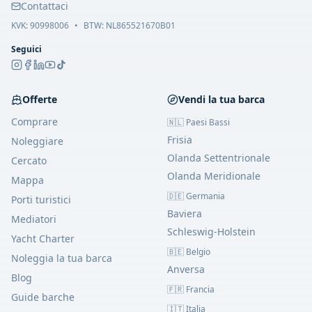
Contattaci
KVK:
90998006
•
BTW: NL865521670B01
Seguici
Offerte
Vendi la tua barca
Comprare
🇳🇱 Paesi Bassi
Frisia
Noleggiare
Olanda Settentrionale
Cercato
Olanda Meridionale
Mappa
🇩🇪 Germania
Porti turistici
Baviera
Mediatori
Schleswig-Holstein
Yacht Charter
🇧🇪 Belgio
Noleggia la tua barca
Anversa
Blog
🇫🇷 Francia
Guide barche
🇮🇹 Italia