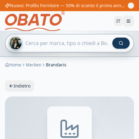
Nuovo: Profilo Fornitore — 50% di sconto il primo anno! Da 60€/anno
IT
Home
Merken
Brandaris
Indietro