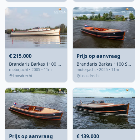
€ 215.000
Prijs op aanvraag
Brandaris Barkas 1100 Cabin 2005 – veelzijdig & snel
Brandaris Barkas 1100 Supersport Hybrid 2025 – emissieloos varen
motorjacht • 2005 • 11m
motorjacht • 2025 • 11m
Loosdrecht
Loosdrecht
Prijs op aanvraag
€ 139.000