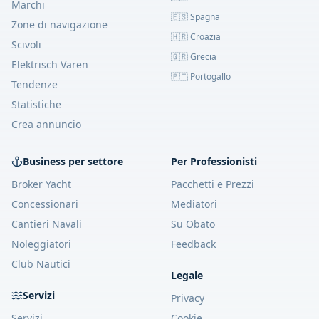
Marchi
🇪🇸 Spagna
Zone di navigazione
🇭🇷 Croazia
Scivoli
🇬🇷 Grecia
Elektrisch Varen
🇵🇹 Portogallo
Tendenze
Statistiche
Crea annuncio
Business per settore
Per Professionisti
Broker Yacht
Pacchetti e Prezzi
Concessionari
Mediatori
Cantieri Navali
Su Obato
Noleggiatori
Feedback
Club Nautici
Legale
Servizi
Privacy
Servizi
Cookie