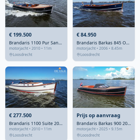
€ 199.500
€ 84.950
Brandaris 1100 Pur Sang 2010 – Volledig gerefitte open daycruiser
Brandaris Barkas 845 Open 2006 – mahonie interieur, 160 pk
motorjacht • 2010 • 11m
motorjacht • 2006 • 8.45m
Loosdrecht
Loosdrecht
€ 277.500
Prijs op aanvraag
Brandaris 1100 Suite 2010 – Snelle allrounder met klassiek design
Brandaris Barkas 900 2025 – elektrisch aangedreven luxe
motorjacht • 2010 • 11m
motorjacht • 2025 • 9.15m
Loosdrecht
Loosdrecht