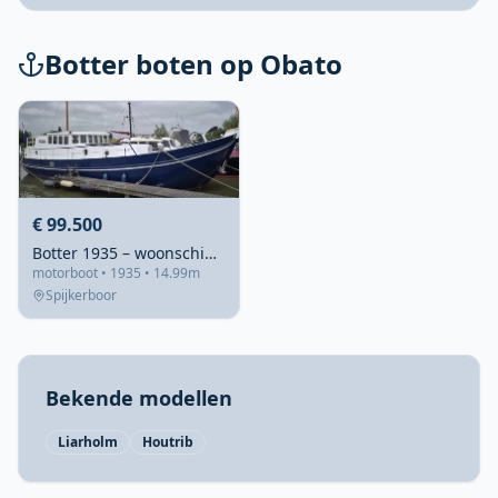
Botter boten op Obato
€ 99.500
Botter 1935 – woonschip met recente refit
motorboot • 1935 • 14.99m
Spijkerboor
Bekende modellen
Liarholm
Houtrib