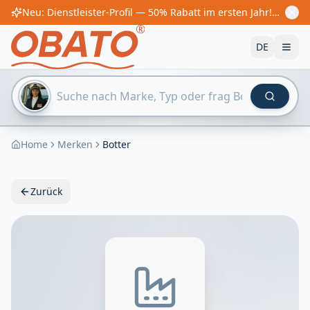
Neu: Dienstleister-Profil — 50% Rabatt im ersten Jahr! Ab €60/Jahr
DE
Home
Merken
Botter
Zurück