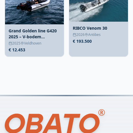
RIBCO Venom 30
Grand Golden line G420
2026
Antibes
2025 – V-bodem
€ 193.500
rubberboot 4,2m
2025
Veldhoven
€ 12.453