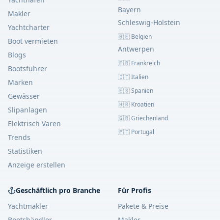
Bayern
Makler
Schleswig-Holstein
Yachtcharter
🇧🇪
Belgien
Boot vermieten
Antwerpen
Blogs
🇫🇷
Frankreich
Bootsführer
🇮🇹
Italien
Marken
🇪🇸
Spanien
Gewässer
🇭🇷
Kroatien
Slipanlagen
🇬🇷
Griechenland
Elektrisch Varen
🇵🇹
Portugal
Trends
Statistiken
Anzeige erstellen
Geschäftlich pro Branche
Für Profis
Yachtmakler
Pakete
& Preise
Bootshändler
Makler