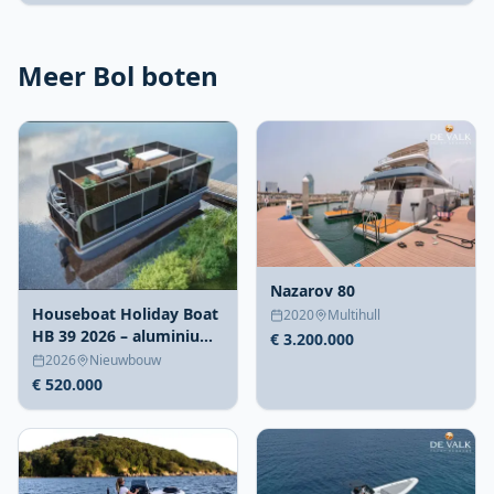
Meer Bol boten
Nazarov 80
Houseboat Holiday Boat
2020
Multihull
HB 39 2026 – aluminium
€ 3.200.000
catamaran nieuwbouw
2026
Nieuwbouw
€ 520.000